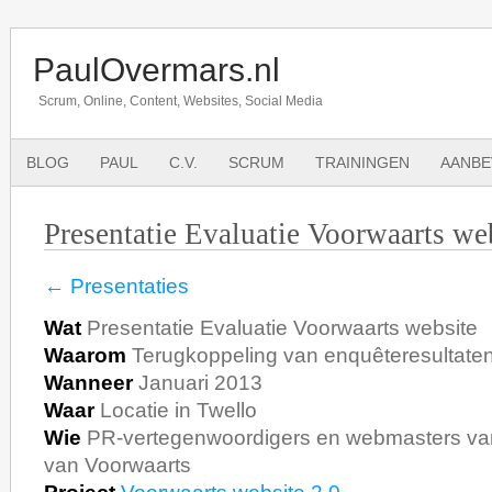
PaulOvermars.nl
Scrum, Online, Content, Websites, Social Media
BLOG
PAUL
C.V.
SCRUM
TRAININGEN
AANBE
Presentatie Evaluatie Voorwaarts we
← Presentaties
Wat
Presentatie Evaluatie Voorwaarts website
Waarom
Terugkoppeling van enquêteresultate
Wanneer
Januari 2013
Waar
Locatie in Twello
Wie
PR-vertegenwoordigers en webmasters van 
van Voorwaarts