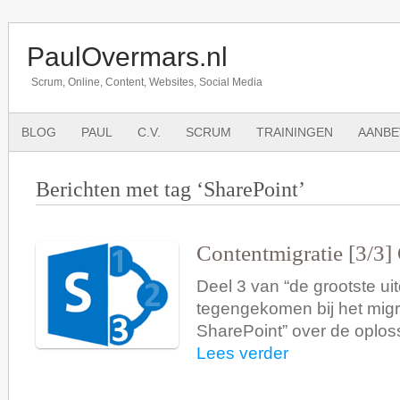
PaulOvermars.nl
Scrum, Online, Content, Websites, Social Media
BLOG
PAUL
C.V.
SCRUM
TRAININGEN
AANBE
Berichten met tag ‘SharePoint’
Contentmigratie [3/3]
Deel 3 van “de grootste ui
tegengekomen bij het mig
SharePoint” over de oplos
Lees verder