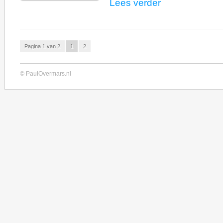
Lees verder
Pagina 1 van 2
1
2
© PaulOvermars.nl