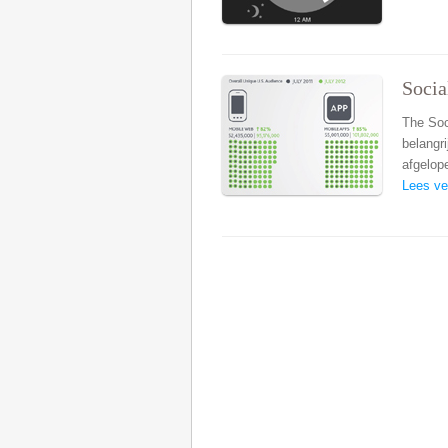
Socia
The Soc
belangr
afgelope
Lees ve