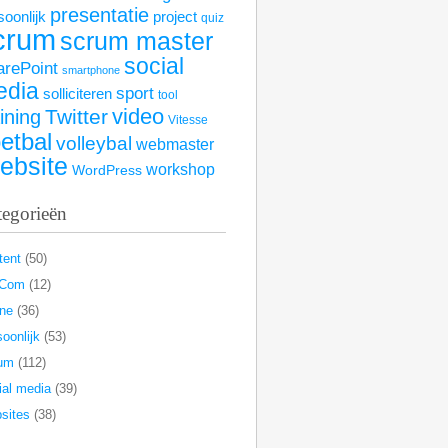
presentatie
soonlijk
project
quiz
crum
scrum master
social
arePoint
smartphone
edia
sport
solliciteren
tool
video
Twitter
aining
Vitesse
etbal
volleybal
webmaster
ebsite
workshop
WordPress
tegorieën
tent
(50)
rCom
(12)
ine
(36)
oonlijk
(53)
um
(112)
ial media
(39)
sites
(38)