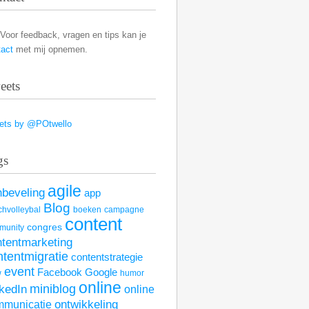
Voor feedback, vragen en tips kan je
tact
met mij opnemen.
eets
ets by @POtwello
gs
agile
nbeveling
app
Blog
hvolleybal
boeken
campagne
content
congres
munity
ntentmarketing
ntentmigratie
contentstrategie
event
Facebook
Google
w
humor
online
kedIn
miniblog
online
mmunicatie
ontwikkeling