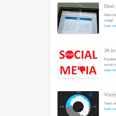
Doei 
Alles k
nodig!
Lees ve
20 ir
Faceboo
social 
Lees ve
Vizif
Twee in
Lees ve