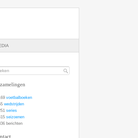
EDIA
rzamelingen
169
voetbalboeken
55
wedstrijden
251
series
415
seizoenen
36 berichten
ntact