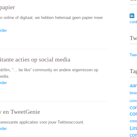
papier
an online of digitaal, we hebben helemaal geen papier meer
con
rder
Tw
Twe
ritante acties op social media
kfilm, “… be like” community en andere ergernissen op
Ta
media.
rder
aa
beac
com
co
y en TweetGenie
co
cre
teressante applicaties voor jouw Twitteraccount.
Lin
rder
co