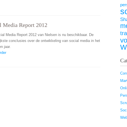
per
s
Sh
l Media Report 2012
m
tr
ial Media Report 2012 van Nielsen is nu beschikbaar. De
vo
ijkste conclusies over de ontwikkeling van social media in het
W
n jaar.
rder
Ca
Con
Ma
Onl
Pers
Scr
Soc
Web