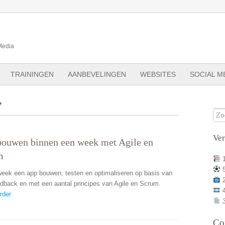
Media
TRAININGEN
AANBEVELINGEN
WEBSITES
SOCIAL M
’
Ve
ouwen binnen een week met Agile en
m
week een app bouwen, testen en optimaliseren op basis van
edback en met een aantal principes van Agile en Scrum.
rder
3
Co