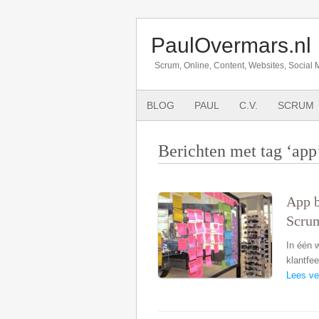
PaulOvermars.nl
Scrum, Online, Content, Websites, Social 
BLOG
PAUL
C.V.
SCRUM
Berichten met tag ‘app
App b
Scru
In één 
klantfe
Lees ve