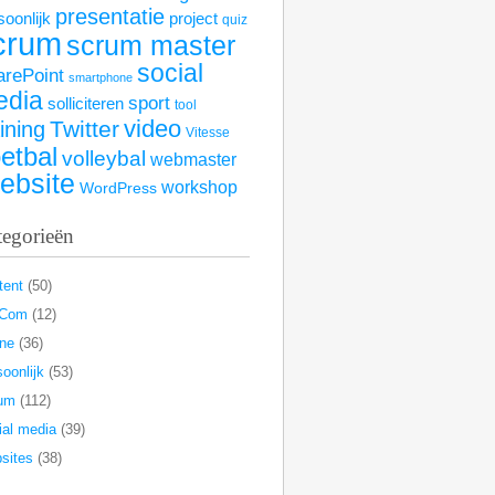
presentatie
soonlijk
project
quiz
crum
scrum master
social
arePoint
smartphone
edia
sport
solliciteren
tool
video
Twitter
aining
Vitesse
etbal
volleybal
webmaster
ebsite
workshop
WordPress
tegorieën
tent
(50)
rCom
(12)
ine
(36)
oonlijk
(53)
um
(112)
ial media
(39)
sites
(38)