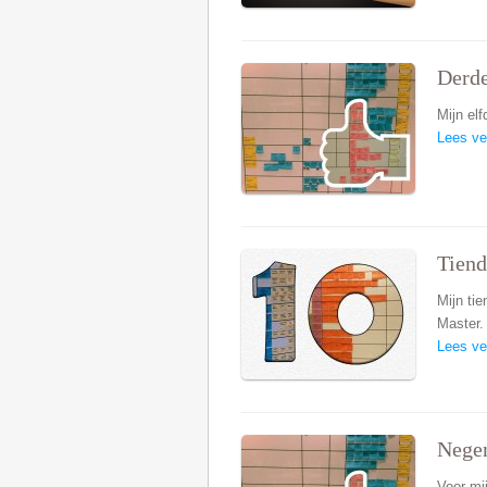
Derde
Mijn el
Lees ve
Tiend
Mijn ti
Master.
Lees ve
Negen
Voor mi