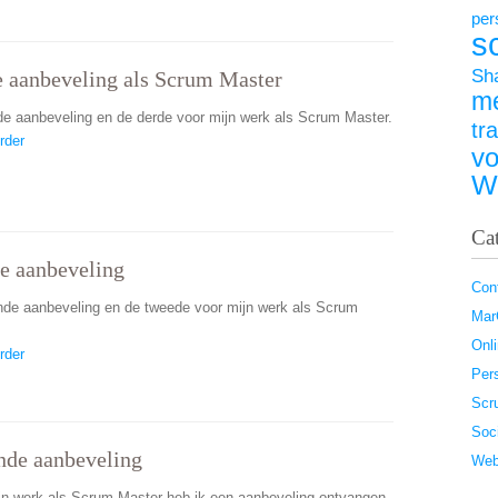
per
s
Sh
 aanbeveling als Scrum Master
m
fde aanbeveling en de derde voor mijn werk als Scrum Master.
tr
rder
vo
W
Ca
e aanbeveling
Con
ende aanbeveling en de tweede voor mijn werk als Scrum
Ma
Onl
rder
Pers
Scr
Soc
de aanbeveling
Web
jn werk als Scrum Master heb ik een aanbeveling ontvangen.