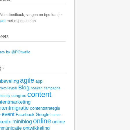
Voor feedback, vragen en tips kan je
tact
met mij opnemen.
eets
ets by @POtwello
gs
agile
nbeveling
app
Blog
hvolleybal
boeken
campagne
content
congres
munity
ntentmarketing
ntentmigratie
contentstrategie
event
Facebook
Google
w
humor
online
kedIn
miniblog
online
mmunicatie
ontwikkeling