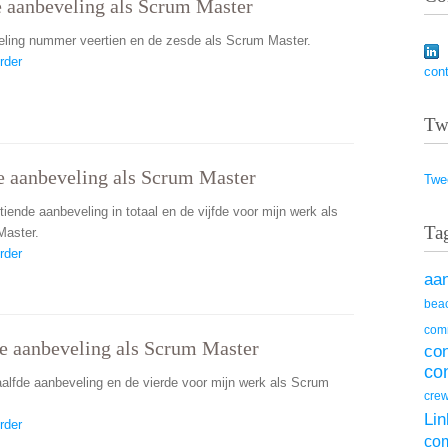
 aanbeveling als Scrum Master
ling nummer veertien en de zesde als Scrum Master.
rder
con
Tw
e aanbeveling als Scrum Master
Twe
tiende aanbeveling in totaal en de vijfde voor mijn werk als
Ta
aster.
rder
aa
beac
com
e aanbeveling als Scrum Master
co
co
aalfde aanbeveling en de vierde voor mijn werk als Scrum
cre
Lin
rder
co