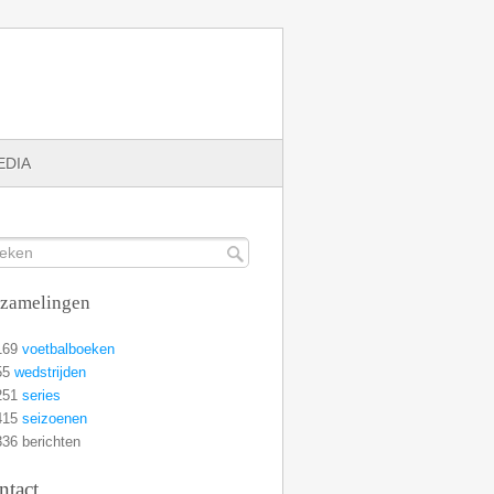
EDIA
rzamelingen
169
voetbalboeken
55
wedstrijden
251
series
415
seizoenen
36 berichten
ntact