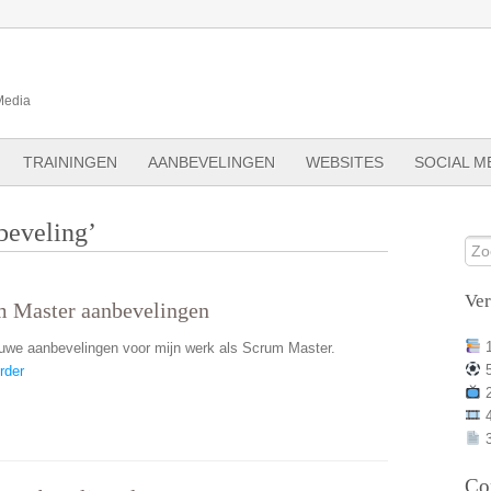
Media
TRAININGEN
AANBEVELINGEN
WEBSITES
SOCIAL M
beveling’
Ve
 Master aanbevelingen
euwe aanbevelingen voor mijn werk als Scrum Master.
rder
3
Co