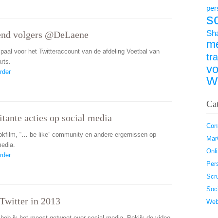
per
s
Sh
end volgers @DeLaene
m
lpaal voor het Twitteraccount van de afdeling Voetbal van
tr
rts.
vo
rder
W
Ca
ritante acties op social media
Con
kfilm, “… be like” community en andere ergernissen op
Ma
media.
Onl
rder
Pers
Scr
Soc
Twitter in 2013
Web
 heb ik het meest getweet over social media. Bekijk de video