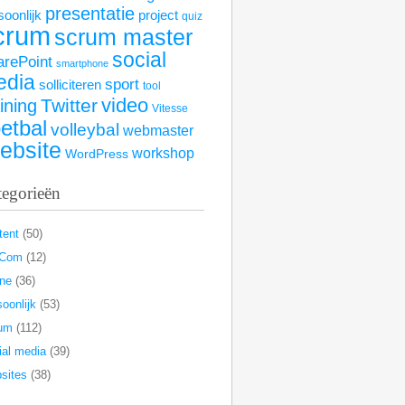
presentatie
soonlijk
project
quiz
crum
scrum master
social
arePoint
smartphone
edia
sport
solliciteren
tool
video
Twitter
aining
Vitesse
etbal
volleybal
webmaster
ebsite
workshop
WordPress
tegorieën
tent
(50)
rCom
(12)
ine
(36)
oonlijk
(53)
um
(112)
ial media
(39)
sites
(38)