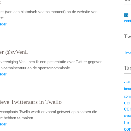
t
eet (van een historisch voetbalmoment) op de website van
st.
con
rder
Tw
ter @svVenL
Twe
rtvereniging VenL heb ik een presentatie over Twitter gegeven
Ta
t voetbalbestuur en de sponsorcommissie.
rder
aa
beac
com
ieve Twitteraars in Twello
co
co
 woonplaats Twello wordt er vooral getweet op plaatsen die
cre
rt hebben te maken.
Lin
rder
co