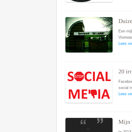
Duiz
Een mij
Voorwaa
Lees ve
20 ir
Faceboo
social 
Lees ve
Mijn 
In 2013