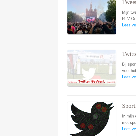
Twee
Mijn tw
RTV Oo
Lees ve
Twit
Bij spo
voor he
Lees ve
Sport
In mijn
met spo
Lees ve