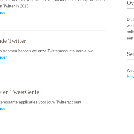
Ov
n Twitter in 2013.
rder
Dit 
wer
onli
een 
de Twitter
ro Achmea hebben we onze Twitteraccounts vernieuwd.
Se
rder
Web
Ser
y en TweetGenie
teressante applicaties voor jouw Twitteraccount.
rder