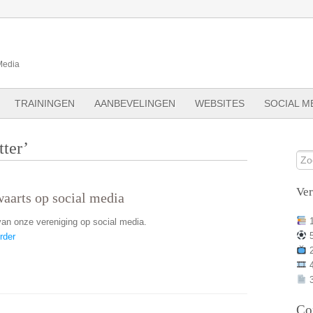
Media
TRAININGEN
AANBEVELINGEN
WEBSITES
SOCIAL M
tter’
Ve
aarts op social media
 van onze vereniging op social media.
rder
3
Co