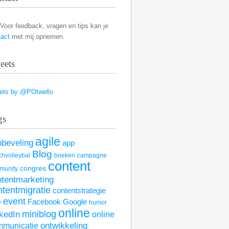
Voor feedback, vragen en tips kan je
tact
met mij opnemen.
eets
ets by @POtwello
gs
agile
nbeveling
app
Blog
hvolleybal
boeken
campagne
content
congres
munity
ntentmarketing
ntentmigratie
contentstrategie
event
Facebook
Google
w
humor
online
kedIn
miniblog
online
mmunicatie
ontwikkeling