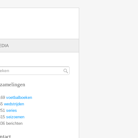
EDIA
rzamelingen
169
voetbalboeken
55
wedstrijden
251
series
415
seizoenen
36 berichten
ntact