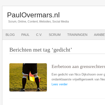
PaulOvermars.nl
Scrum, Online, Content, Websites, Social Media
BLOG
PAUL
C.V.
SCRUM
TRAININGEN
AANBE
Berichten met tag ‘gedicht’
Eerbetoon aan grensrechter
Een gedicht van Nico Dijkshoorn over g
ondankbaarste vrijwilligerswerk van Ne
Lees verder