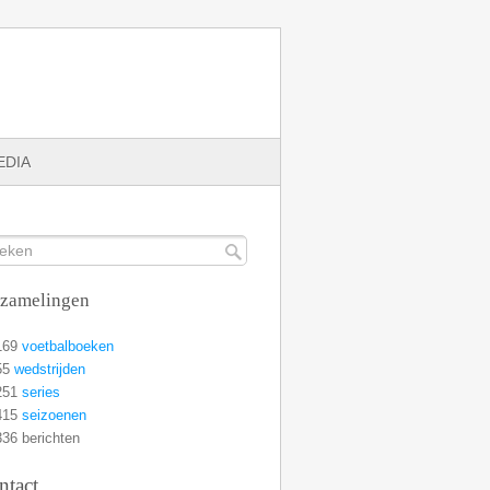
EDIA
rzamelingen
169
voetbalboeken
55
wedstrijden
251
series
415
seizoenen
36 berichten
ntact