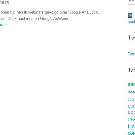
nars
lopen tijd heb ik webinars gevolgd over Google Analytics,
ess, Zoekmachines en Google AdWords.
con
rder
Tw
Twe
Ta
aa
beac
com
co
co
cre
Lin
co