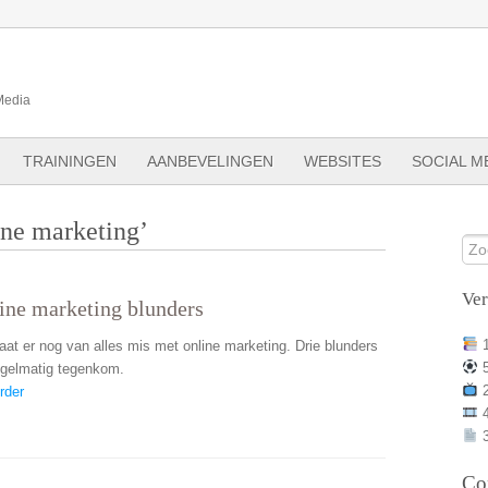
Media
TRAININGEN
AANBEVELINGEN
WEBSITES
SOCIAL M
ine marketing’
Ve
ine marketing blunders
at er nog van alles mis met online marketing. Drie blunders
regelmatig tegenkom.
rder
3
Co