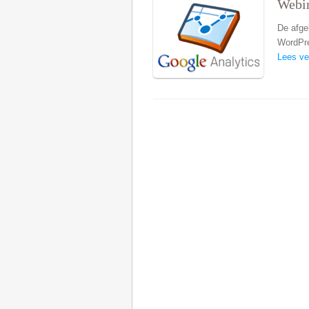
Webi
De afge
WordPr
Lees ve