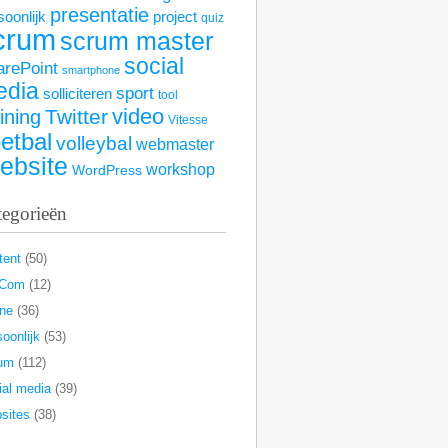
presentatie
soonlijk
project
quiz
crum
scrum master
social
arePoint
smartphone
edia
sport
solliciteren
tool
video
Twitter
aining
Vitesse
etbal
volleybal
webmaster
ebsite
workshop
WordPress
tegorieën
tent
(50)
rCom
(12)
ine
(36)
oonlijk
(53)
um
(112)
ial media
(39)
sites
(38)