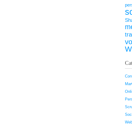
per
s
Sh
m
tr
vo
W
Ca
Con
Ma
Onl
Pers
Scr
Soc
Web