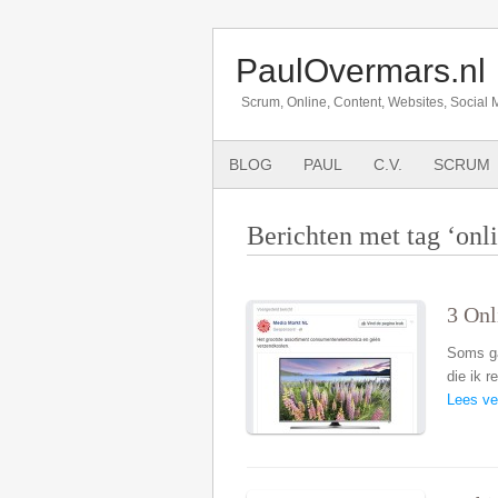
PaulOvermars.nl
Scrum, Online, Content, Websites, Social 
BLOG
PAUL
C.V.
SCRUM
Berichten met tag ‘onl
3 Onl
Soms ga
die ik 
Lees ve