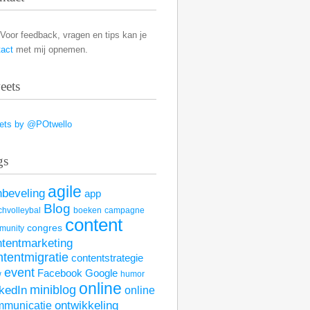
Voor feedback, vragen en tips kan je
tact
met mij opnemen.
eets
ets by @POtwello
gs
agile
nbeveling
app
Blog
hvolleybal
boeken
campagne
content
congres
munity
ntentmarketing
ntentmigratie
contentstrategie
event
Facebook
Google
w
humor
online
kedIn
miniblog
online
mmunicatie
ontwikkeling