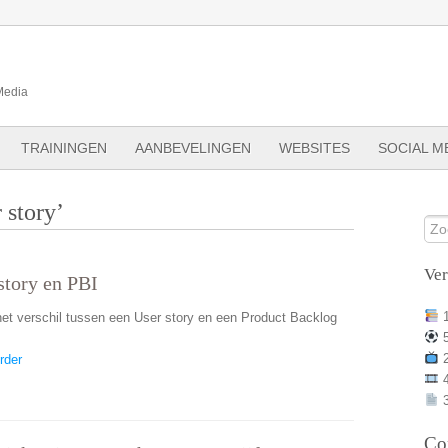
Media
TRAININGEN
AANBEVELINGEN
WEBSITES
SOCIAL M
 story’
Ve
story en PBI
het verschil tussen een User story en een Product Backlog
rder
3
Co