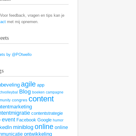
Voor feedback, vragen en tips kan je
tact
met mij opnemen.
eets
ets by @POtwello
gs
agile
nbeveling
app
Blog
hvolleybal
boeken
campagne
content
congres
munity
ntentmarketing
ntentmigratie
contentstrategie
event
Facebook
Google
w
humor
online
kedIn
miniblog
online
mmunicatie
ontwikkeling