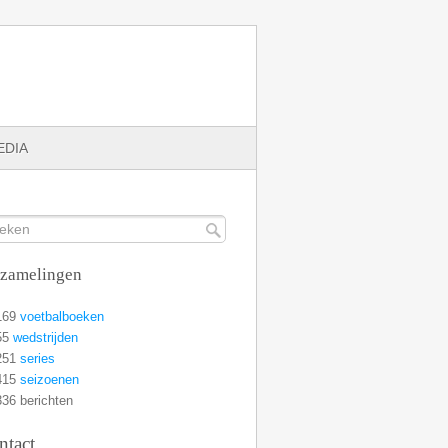
EDIA
rzamelingen
169
voetbalboeken
55
wedstrijden
251
series
415
seizoenen
36 berichten
ntact