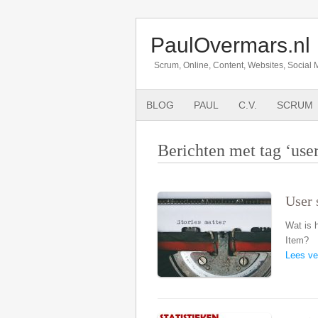
PaulOvermars.nl
Scrum, Online, Content, Websites, Social 
BLOG
PAUL
C.V.
SCRUM
Berichten met tag ‘user
User 
Wat is 
Item?
Lees ve