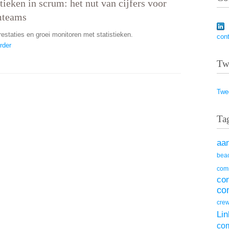
stieken in scrum: het nut van cijfers voor
mteams
restaties en groei monitoren met statistieken.
con
rder
Tw
Twe
Ta
aa
beac
com
co
co
cre
Lin
co