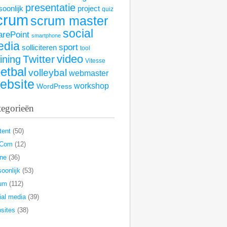
presentatie
soonlijk
project
quiz
crum
scrum master
social
arePoint
smartphone
edia
sport
solliciteren
tool
video
Twitter
aining
Vitesse
etbal
volleybal
webmaster
ebsite
workshop
WordPress
tegorieën
tent
(50)
rCom
(12)
ine
(36)
oonlijk
(53)
um
(112)
ial media
(39)
sites
(38)