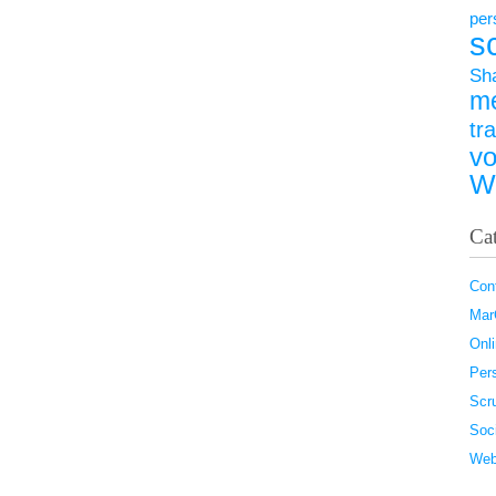
per
s
Sh
m
tr
vo
W
Ca
Con
Ma
Onl
Pers
Scr
Soc
Web