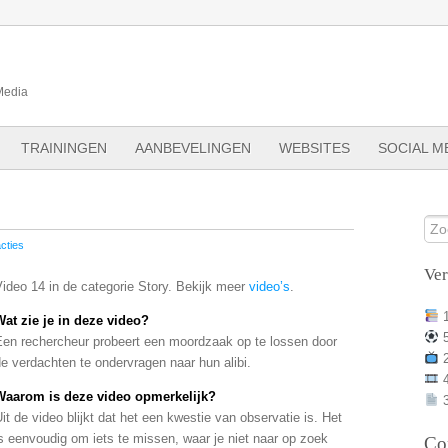
Media
TRAININGEN
AANBEVELINGEN
WEBSITES
SOCIAL M
cties
Ve
ideo 14 in de categorie Story. Bekijk meer
video’s
.
Wat zie je in deze video?
Een rechercheur probeert een moordzaak op te lossen door
e verdachten te ondervragen naar hun alibi.
Waarom is deze video opmerkelijk?
3
it de video blijkt dat het een kwestie van observatie is. Het
s eenvoudig om iets te missen, waar je niet naar op zoek
Co