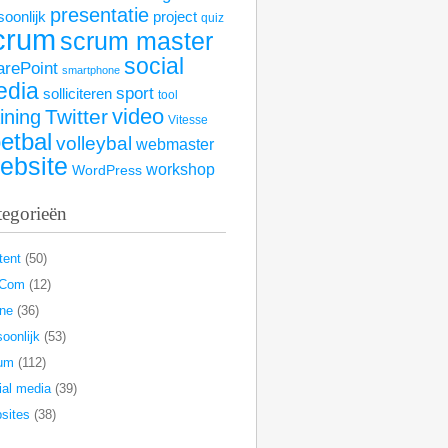
presentatie
soonlijk
project
quiz
crum
scrum master
social
arePoint
smartphone
edia
sport
solliciteren
tool
video
Twitter
aining
Vitesse
etbal
volleybal
webmaster
ebsite
workshop
WordPress
tegorieën
tent
(50)
rCom
(12)
ine
(36)
oonlijk
(53)
um
(112)
ial media
(39)
sites
(38)