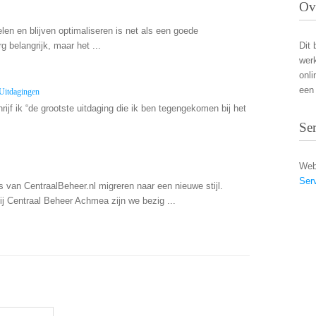
Ov
en en blijven optimaliseren is net als een goede
Dit 
g belangrijk, maar het ...
wer
onli
een 
 Uitdagingen
hrijf ik “de grootste uitdaging die ik ben tegengekomen bij het
Se
Web
Ser
 van CentraalBeheer.nl migreren naar een nieuwe stijl.
ij Centraal Beheer Achmea zijn we bezig ...