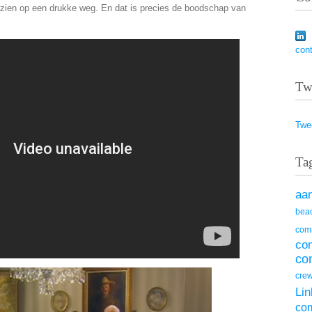
d zien op een drukke weg. En dat is precies de boodschap van
con
Tw
Twe
Ta
aa
beac
com
co
co
cre
Lin
co