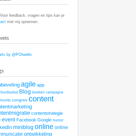
Voor feedback, vragen en tips kan je
tact
met mij opnemen.
eets
ets by @POtwello
gs
agile
nbeveling
app
Blog
hvolleybal
boeken
campagne
content
congres
munity
ntentmarketing
ntentmigratie
contentstrategie
event
Facebook
Google
w
humor
online
kedIn
miniblog
online
mmunicatie
ontwikkeling