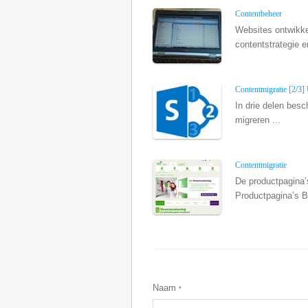
Contentbeheer
Websites ontwikkel
contentstrategie er
Contentmigratie [2/3]
In drie delen besc
migreren ...
Contentmigratie
De productpagina’s
Productpagina’s B
Naam
*