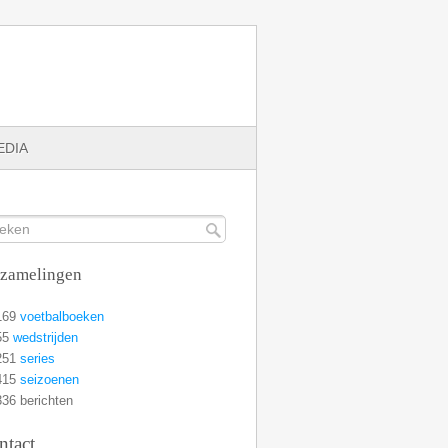
EDIA
rzamelingen
169
voetbalboeken
55
wedstrijden
251
series
415
seizoenen
36 berichten
ntact