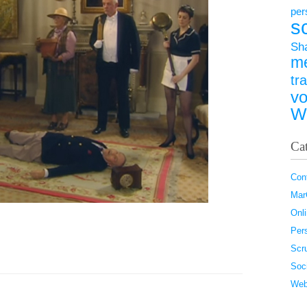
per
s
Sh
m
tr
vo
W
Ca
Con
Ma
Onl
Pers
Scr
Soc
Web