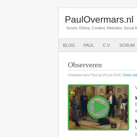
PaulOvermars.nl
Scrum, Online, Content, Websites, Social 
BLOG
PAUL
C.V.
SCRUM
Observeren
Geplaatst door Paul op 25 juni 2016 /
Geen rea
V
d
U
i