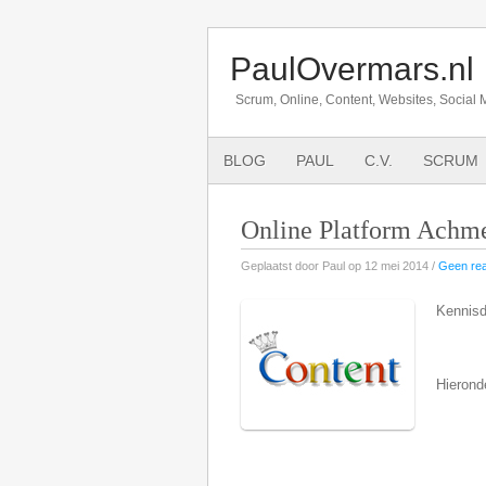
PaulOvermars.nl
Scrum, Online, Content, Websites, Social 
BLOG
PAUL
C.V.
SCRUM
Online Platform Achm
Geplaatst door Paul op 12 mei 2014 /
Geen rea
Kennisd
Hierond