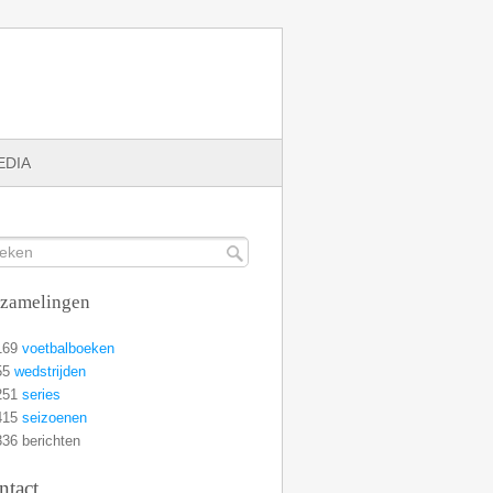
EDIA
rzamelingen
169
voetbalboeken
55
wedstrijden
251
series
415
seizoenen
36 berichten
ntact