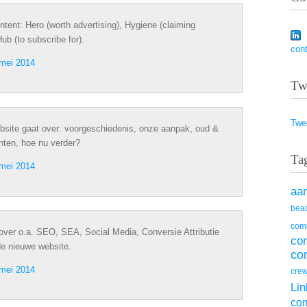
tent: Hero (worth advertising), Hygiene (claiming
b (to subscribe for).
con
mei 2014
Tw
Twe
bsite gaat over: voorgeschiedenis, onze aanpak, oud &
ten, hoe nu verder?
Ta
mei 2014
aa
beac
com
ver o.a. SEO, SEA, Social Media, Conversie Attributie
co
de nieuwe website.
co
mei 2014
cre
Lin
co