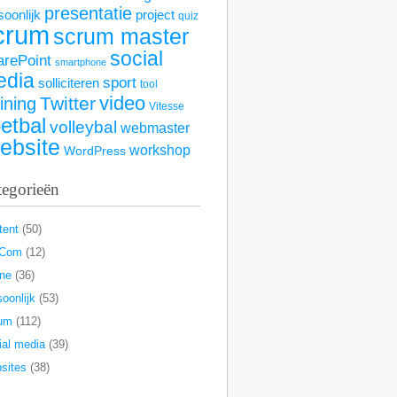
presentatie
soonlijk
project
quiz
crum
scrum master
social
arePoint
smartphone
edia
sport
solliciteren
tool
video
Twitter
aining
Vitesse
etbal
volleybal
webmaster
ebsite
workshop
WordPress
tegorieën
tent
(50)
rCom
(12)
ine
(36)
oonlijk
(53)
um
(112)
ial media
(39)
sites
(38)