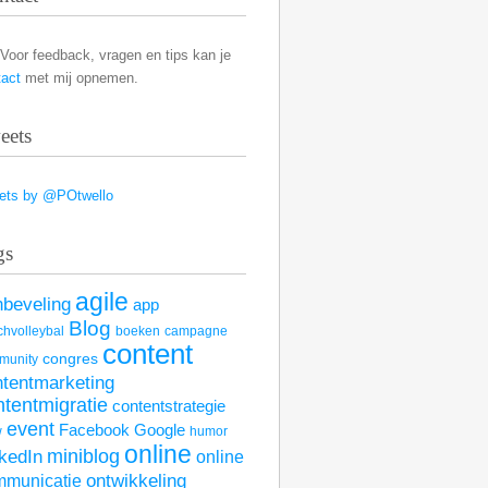
Voor feedback, vragen en tips kan je
tact
met mij opnemen.
eets
ets by @POtwello
gs
agile
nbeveling
app
Blog
hvolleybal
boeken
campagne
content
congres
munity
ntentmarketing
ntentmigratie
contentstrategie
event
Facebook
Google
w
humor
online
kedIn
miniblog
online
mmunicatie
ontwikkeling