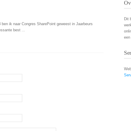
Ov
Dit 
 ben ik naar Congres SharePoint geweest in Jaarbeurs
wer
essante best ...
onli
een 
Se
Web
Ser