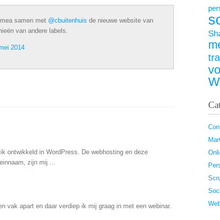
per
s
Achmea samen met
@cbuitenhuis
de nieuwe website van
ieën van andere labels.
Sh
m
mei 2014
tr
vo
W
Ca
Con
Ma
ik ontwikkeld in WordPress. De webhosting en deze
Onl
innaam, zijn mij ...
Pers
Scr
Soc
Web
n vak apart en daar verdiep ik mij graag in met een webinar.