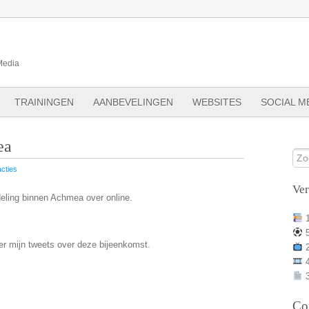
Media
TRAININGEN
AANBEVELINGEN
WEBSITES
SOCIAL M
ea
cties
Ve
eling binnen Achmea over online.
er mijn tweets over deze bijeenkomst.
3
Co