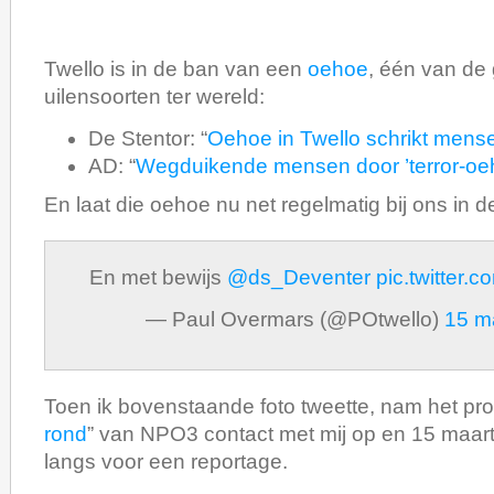
Twello is in de ban van een
oehoe
, één van de 
uilensoorten ter wereld:
De Stentor: “
Oehoe in Twello schrikt mens
AD: “
Wegduikende mensen door ’terror-oeh
En laat die oehoe nu net regelmatig bij ons in d
En met bewijs
@ds_Deventer
pic.twitter
— Paul Overmars (@POtwello)
15 m
Toen ik bovenstaande foto tweette, nam het p
rond
” van NPO3 contact met mij op en 15 maar
langs voor een reportage.