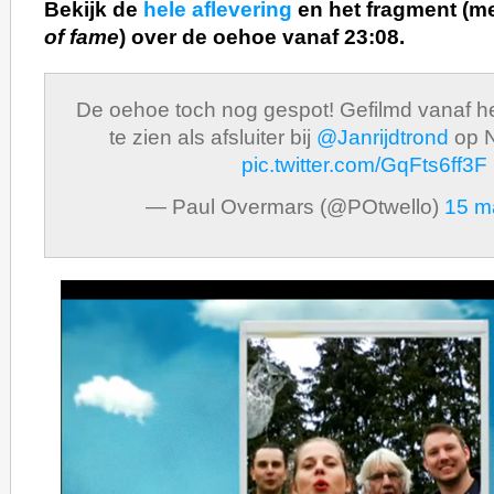
Bekijk de
hele aflevering
en het fragment (m
of fame
) over de oehoe vanaf 23:08.
De oehoe toch nog gespot! Gefilmd vanaf h
te zien als afsluiter bij
@Janrijdtrond
op 
pic.twitter.com/GqFts6ff3F
— Paul Overmars (@POtwello)
15 m