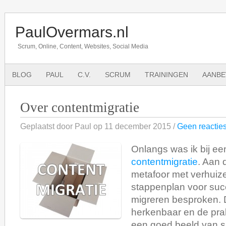
PaulOvermars.nl
Scrum, Online, Content, Websites, Social Media
BLOG
PAUL
C.V.
SCRUM
TRAININGEN
AANBE
Over contentmigratie
Geplaatst door Paul op 11 december 2015 /
Geen reactie
Onlangs was ik bij e
contentmigratie
. Aan 
metafoor met verhuiz
stappenplan voor suc
migreren besproken. 
herkenbaar en de pra
een goed beeld van s