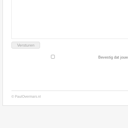
Bevestig dat jouw
© PaulOvermars.nl