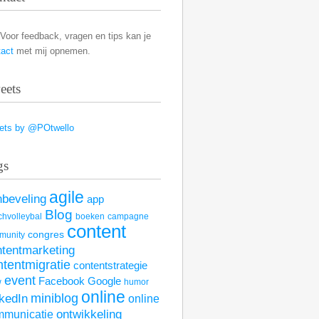
Voor feedback, vragen en tips kan je
tact
met mij opnemen.
eets
ets by @POtwello
gs
agile
nbeveling
app
Blog
hvolleybal
boeken
campagne
content
congres
munity
ntentmarketing
ntentmigratie
contentstrategie
event
Facebook
Google
w
humor
online
kedIn
miniblog
online
mmunicatie
ontwikkeling