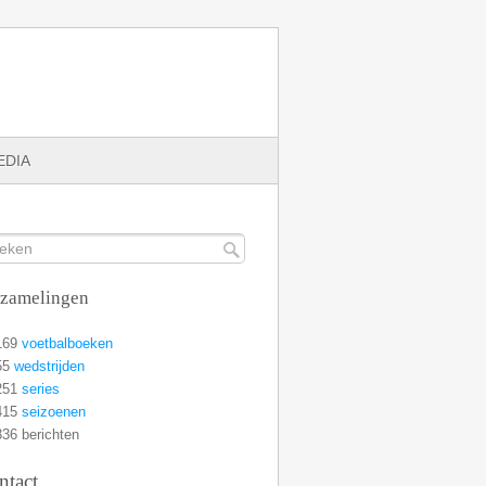
EDIA
rzamelingen
169
voetbalboeken
55
wedstrijden
251
series
415
seizoenen
36 berichten
ntact