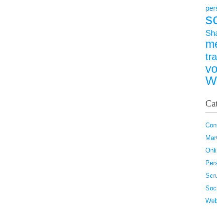
per
s
Sh
m
tr
vo
W
Ca
Con
Ma
Onl
Pers
Scr
Soc
Web