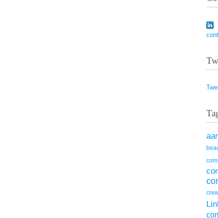
con
Tw
Twe
Ta
aa
beac
com
co
co
cre
Lin
co