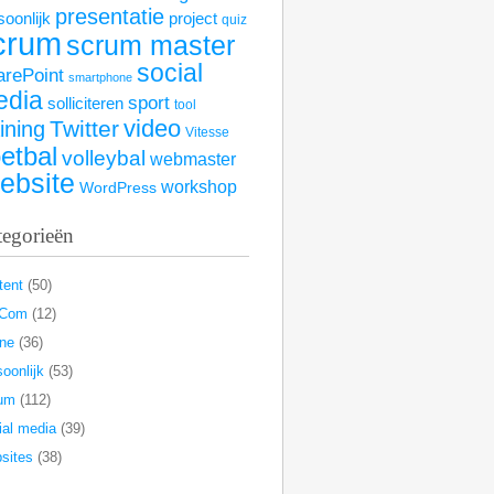
presentatie
soonlijk
project
quiz
crum
scrum master
social
arePoint
smartphone
edia
sport
solliciteren
tool
video
Twitter
aining
Vitesse
etbal
volleybal
webmaster
ebsite
workshop
WordPress
tegorieën
tent
(50)
rCom
(12)
ine
(36)
oonlijk
(53)
um
(112)
ial media
(39)
sites
(38)