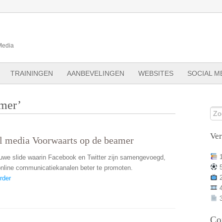
Media
TRAININGEN
AANBEVELINGEN
WEBSITES
SOCIAL M
amer’
Ve
l media Voorwaarts op de beamer
uwe slide waarin Facebook en Twitter zijn samengevoegd,
nline communicatiekanalen beter te promoten.
rder
3
Co