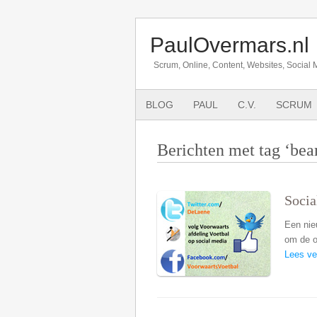
PaulOvermars.nl
Scrum, Online, Content, Websites, Social 
BLOG
PAUL
C.V.
SCRUM
Berichten met tag ‘be
Socia
Een nie
om de o
Lees ve