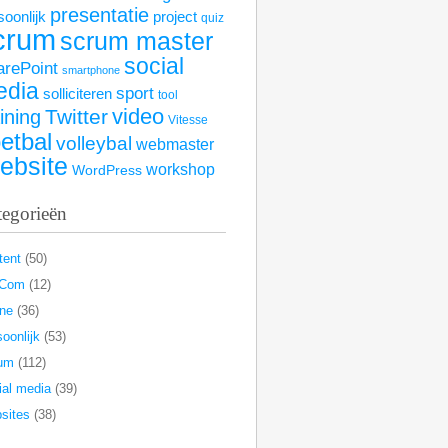
presentatie
soonlijk
project
quiz
crum
scrum master
social
arePoint
smartphone
edia
sport
solliciteren
tool
video
Twitter
aining
Vitesse
etbal
volleybal
webmaster
ebsite
workshop
WordPress
tegorieën
tent
(50)
rCom
(12)
ine
(36)
oonlijk
(53)
um
(112)
ial media
(39)
sites
(38)