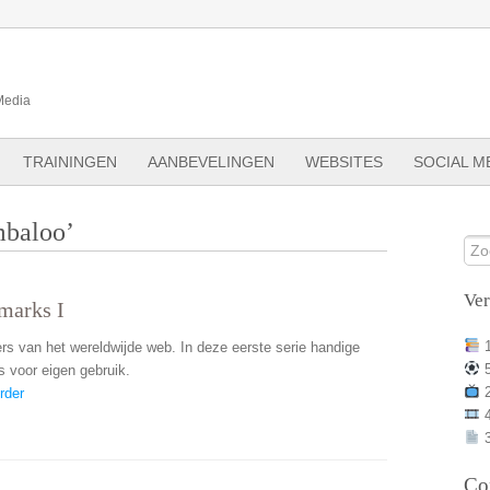
Media
TRAININGEN
AANBEVELINGEN
WEBSITES
SOCIAL M
mbaloo’
Ve
marks I
rs van het wereldwijde web. In deze eerste serie handige
s voor eigen gebruik.
rder
3
Co