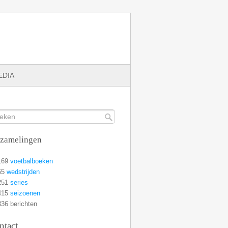
EDIA
rzamelingen
169
voetbalboeken
55
wedstrijden
251
series
415
seizoenen
36 berichten
ntact