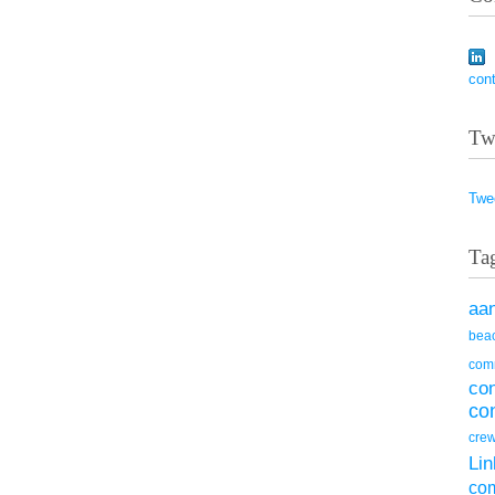
con
Tw
Twe
Ta
aa
beac
com
co
co
cre
Lin
co