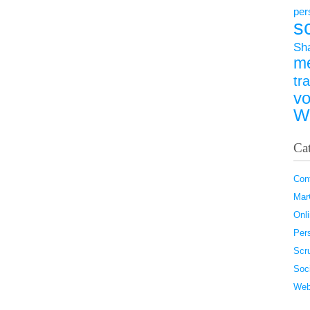
per
s
Sh
m
tr
vo
W
Ca
Con
Ma
Onl
Pers
Scr
Soc
Web