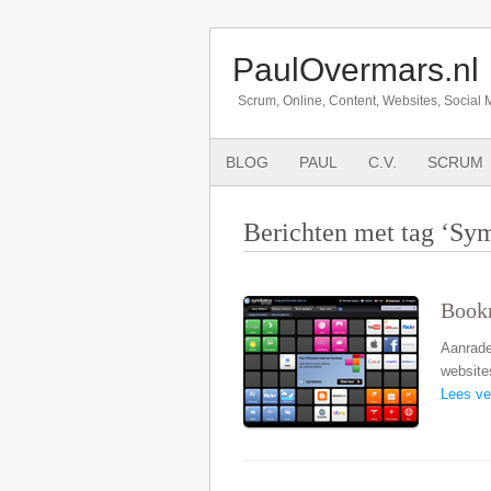
PaulOvermars.nl
Scrum, Online, Content, Websites, Social 
BLOG
PAUL
C.V.
SCRUM
Berichten met tag ‘Sy
Book
Aanrade
website
Lees ve