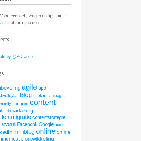
Voor feedback, vragen en tips kan je
tact
met mij opnemen.
eets
ets by @POtwello
gs
agile
nbeveling
app
Blog
hvolleybal
boeken
campagne
content
congres
munity
ntentmarketing
ntentmigratie
contentstrategie
event
Facebook
Google
w
humor
online
kedIn
miniblog
online
mmunicatie
ontwikkeling