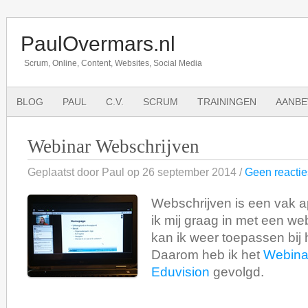
PaulOvermars.nl
Scrum, Online, Content, Websites, Social Media
BLOG
PAUL
C.V.
SCRUM
TRAININGEN
AANBE
Webinar Webschrijven
Geplaatst door Paul op 26 september 2014 /
Geen reactie
Webschrijven is een vak a
ik mij graag in met een we
kan ik weer toepassen bij 
Daarom heb ik het
Webina
Eduvision
gevolgd.