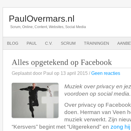
PaulOvermars.nl
Scrum, Online, Content, Websites, Social Media
BLOG
PAUL
C.V.
SCRUM
TRAININGEN
AANBE
Alles opgetekend op Facebook
Geplaatst door Paul op 13 april 2015 /
Geen reacties
Muziek over privacy en jez
voordoen op social media.
Over privacy op Facebook i
doen. Herman van Veen heef
muziek verwerkt. Zijn nie
“Kersvers” begint met “Uitgerekend” en
zong hij