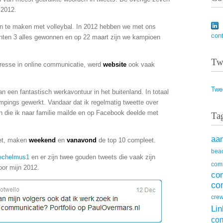
 2012.
 te maken met volleybal. In 2012 hebben we met ons
con
nten 3 alles gewonnen en op 22 maart zijn we kampioen
Tw
teresse in online communicatie, werd
website
ook vaak
Twe
n een fantastisch werkavontuur in het buitenland. In totaal
ampings gewerkt. Vandaar dat ik regelmatig tweette over
n die ik naar familie mailde en op Facebook deelde met
Ta
aa
eet, maken
weekend
en
vanavond
de top 10 compleet.
beac
echelmus1
en er zijn twee gouden tweets die vaak zijn
com
oor mijn 2012.
co
co
cre
Lin
co