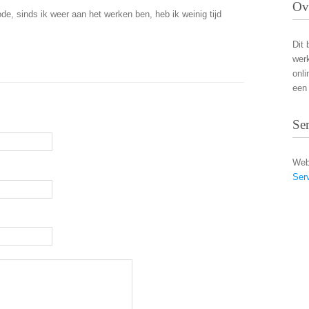
Ov
de, sinds ik weer aan het werken ben, heb ik weinig tijd
Dit 
wer
onli
een 
Se
Web
Ser