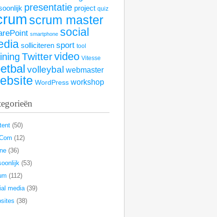
presentatie
soonlijk
project
quiz
crum
scrum master
social
arePoint
smartphone
edia
sport
solliciteren
tool
video
Twitter
aining
Vitesse
etbal
volleybal
webmaster
ebsite
workshop
WordPress
tegorieën
tent
(50)
rCom
(12)
ine
(36)
oonlijk
(53)
um
(112)
ial media
(39)
sites
(38)