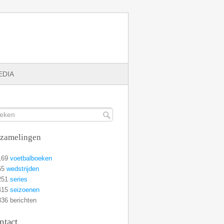
EDIA
rzamelingen
169
voetbalboeken
55
wedstrijden
251
series
415
seizoenen
36 berichten
ntact