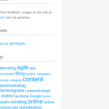
Voor feedback, vragen en tips kan je
tact
met mij opnemen.
eets
ets by @POtwello
gs
agile
nbeveling
app
Blog
hvolleybal
boeken
campagne
content
congres
munity
ntentmarketing
ntentmigratie
contentstrategie
event
Facebook
Google
w
humor
online
kedIn
miniblog
online
mmunicatie
ontwikkeling