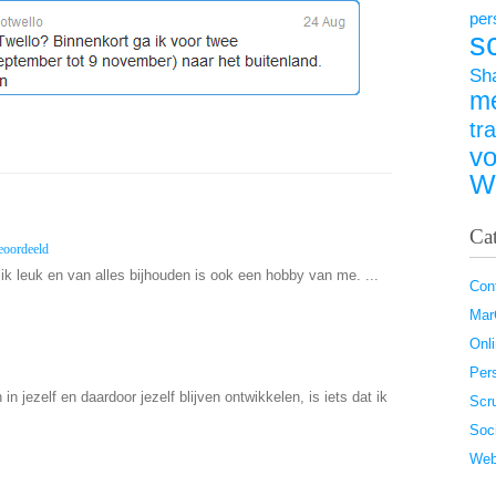
per
s
Sh
m
tr
vo
W
Ca
beoordeeld
 ik leuk en van alles bijhouden is ook een hobby van me. ...
Con
Ma
Onl
Pers
in jezelf en daardoor jezelf blijven ontwikkelen, is iets dat ik
Scr
Soc
Web