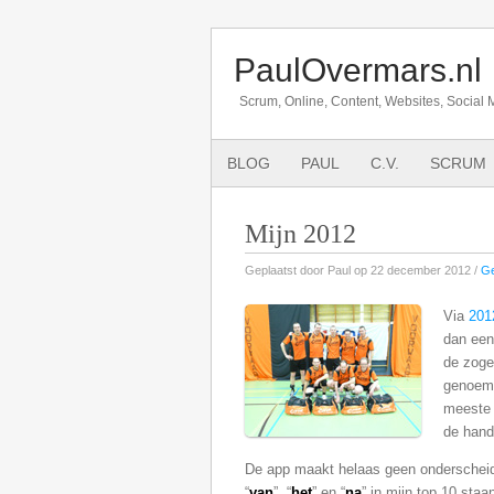
PaulOvermars.nl
Scrum, Online, Content, Websites, Social 
BLOG
PAUL
C.V.
SCRUM
Mijn 2012
Geplaatst door Paul op 22 december 2012 /
Ge
Via
201
dan een
de zoge
genoemd
meeste 
de hand
De app maakt helaas geen onderscheid 
“
van
”, “
het
” en “
na
” in mijn top 10 sta