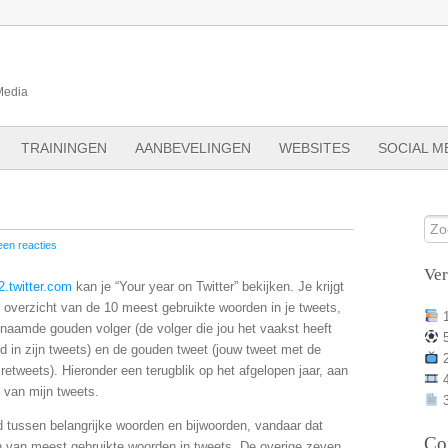
Media
TRAININGEN
AANBEVELINGEN
WEBSITES
SOCIAL M
en reacties
Ve
2.twitter.com
kan je “Your year on Twitter” bekijken. Je krijgt
 overzicht van de 10 meest gebruikte woorden in je tweets,
naamde gouden volger (de volger die jou het vaakst heeft
 in zijn tweets) en de gouden tweet (jouw tweet met de
retweets). Hieronder een terugblik op het afgelopen jaar, aan
 van mijn tweets.
3
tussen belangrijke woorden en bijwoorden, vandaar dat
Co
an van meest gebruikte woorden in tweets. De overige zeven