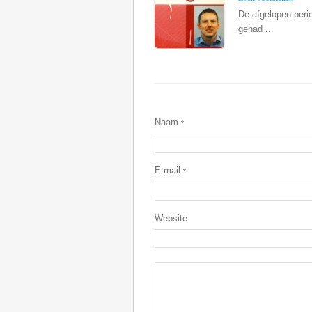
De afgelopen perio
gehad ...
Naam
*
E-mail
*
Website