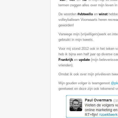
termen zeggen alles over mijn leven in
De woorden
#vbtwello
en
winst
hebben
volleybalteam Voorwaarts heren recrea
geworden!
Vanwege mijn (vrijwilligers)werk en in
gebruikt in mijn tweets.
Voor mij stond 2012 ook in het teken va
heb ik bijna een half jaar op diverse c
Frankrijk
en
update
(mijn belevenisse
vrienden).
Omdat ik ook over mijn privéleven tw
Mijn gouden volger is teamgenoot
@pl
geretweet en deze zijn ook tekenend v