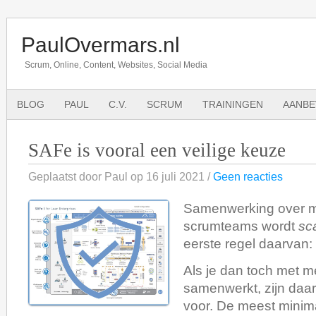
PaulOvermars.nl
Scrum, Online, Content, Websites, Social Media
BLOG
PAUL
C.V.
SCRUM
TRAININGEN
AANBE
SAFe is vooral een veilige keuze
Geplaatst door Paul op 16 juli 2021 /
Geen reacties
Samenwerking over 
scrumteams wordt
sc
eerste regel daarvan: 
Als je dan toch met 
samenwerkt, zijn daa
voor. De meest minim