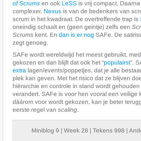
of Scrums
en ook
LeSS
is vrij compact. Daarna
complexer.
Nexus
is van de bedenkers van scru
scrum in het kwadraat. De overtreffende trap is
oneindig schaalt en (geen geintje) zelfs een
Scr
Scrums
kent. En
dan is er nog
SAFe. De satiris
zegt genoeg.
SAFe wordt wereldwijd het meest gebruikt, me
gekozen en dan blijft dat ook het “
populairst
”. 
extra
lagen/events/poppetjes, dat je alle bestaa
plek kan geven. Met het risico dat ze blijven do
hiërarchie en controle in stand wordt gehouden 
verandert. SAFe is voor hen vooral een veilige 
dáárom voor wordt gekozen, kan je beter terugg
eerste regel van
scaling
.
Miniblog 9 | Week 28 | Tekens 998 | An