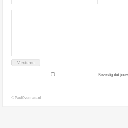
Bevestig dat jouw
© PaulOvermars.nl