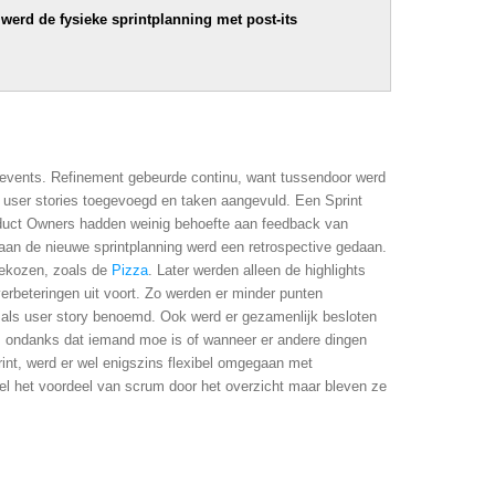
erd de fysieke sprintplanning met post-its
 events. Refinement gebeurde continu, want tussendoor werd
n user stories toegevoegd en taken aangevuld. Een Sprint
duct Owners hadden weinig behoefte aan feedback van
an de nieuwe sprintplanning werd een retrospective gedaan.
gekozen, zoals de
Pizza
. Later werden alleen de highlights
rbeteringen uit voort. Zo werden er minder punten
als user story benoemd. Ook werd er gezamenlijk besloten
s ondanks dat iemand moe is of wanneer er andere dingen
int, werd er wel enigszins flexibel omgegaan met
wel het voordeel van scrum door het overzicht maar bleven ze