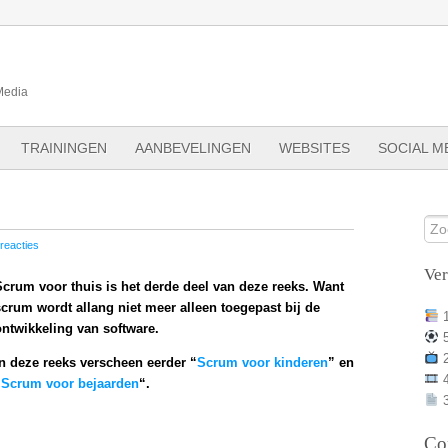
Media
TRAININGEN
AANBEVELINGEN
WEBSITES
SOCIAL M
reacties
Ve
Scrum voor thuis is het derde deel van deze reeks. Want
scrum wordt allang niet meer alleen toegepast bij de
ontwikkeling van software.
In deze reeks verscheen eerder “
Scrum voor kinderen
” en
“
Scrum voor bejaarden
“.
3
Co