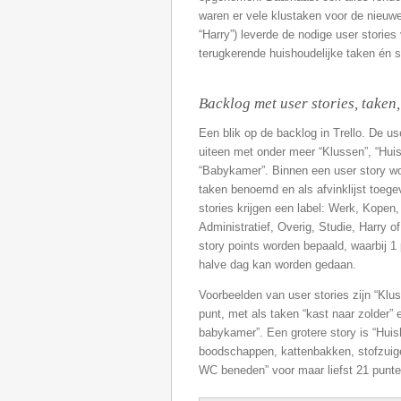
waren er vele klustaken voor de nieu
“Harry”) leverde de nodige user storie
terugkerende huishoudelijke taken én s
Backlog met user stories, taken,
Een blik op de backlog in Trello. De us
uiteen met onder meer “Klussen”, “Hui
“Babykamer”. Binnen een user story wor
taken benoemd en als afvinklijst toege
stories krijgen een label: Werk, Kopen
Administratief, Overig, Studie, Harry o
story points worden bepaald, waarbij 1
halve dag kan worden gedaan.
Voorbeelden van user stories zijn “Klu
punt, met als taken “kast naar zolder” 
babykamer”. Een grotere story is “Hui
boodschappen, kattenbakken, stofzuige
WC beneden” voor maar liefst 21 punte