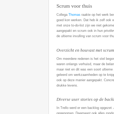
Scrum voor thuis
Collega
Thomas
raakte op het werk be
goed kon werken. Dat heb ik zelf ook 
met onze to-do-list zijn we niet gekom
aangepakt en scrum ook in hun privélev
de ultieme invulling van scrum voor thu
Overzicht en houvast met scrum
Om meerdere redenen is het stel bego
waren onlangs verhuisd, maar de belang
maar niet en dit was een soort ultiem
geleerd om werkzaamheden op te knipp
ook op deze manier aangepakt. Concret
drukke levens.
Diverse user stories op de back
In Trello werd er een backlog opgezet. 
opgenomen. Daarnaast ook alles rondom