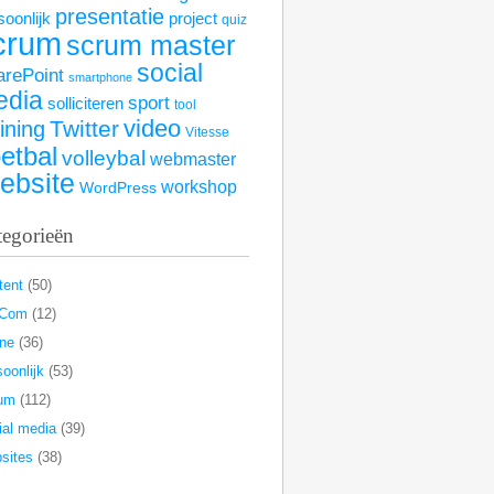
presentatie
soonlijk
project
quiz
crum
scrum master
social
arePoint
smartphone
edia
sport
solliciteren
tool
video
Twitter
aining
Vitesse
etbal
volleybal
webmaster
ebsite
workshop
WordPress
tegorieën
tent
(50)
rCom
(12)
ine
(36)
oonlijk
(53)
um
(112)
ial media
(39)
sites
(38)