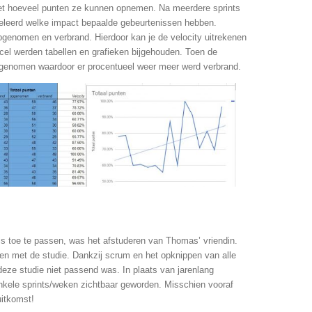
 niet hoeveel punten ze kunnen opnemen. Na meerdere sprints
 geleerd welke impact bepaalde gebeurtenissen hebben.
pgenomen en verbrand. Hierdoor kan je de velocity uitrekenen
xcel werden tabellen en grafieken bijgehouden. Toen de
opgenomen waardoor er procentueel weer meer werd verbrand.
 toe te passen, was het afstuderen van Thomas’ vriendin.
pen met de studie. Dankzij scrum en het opknippen van alle
deze studie niet passend was. In plaats van jarenlang
enkele sprints/weken zichtbaar geworden. Misschien vooraf
uitkomst!