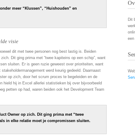
Ov
t onder meer “Klussen”, “Huishouden” en
Dit 
wer
onli
een 
lde visie
oewel dit met twee personen nog best lastig is. Beiden
Se
ich. Dit ging prima met “twee kapiteins op een schip”, want
sen sluiten. Er is geen ruzie geweest over prioriteiten, want
et stakeholdermanagement werd keurig gedeeld. Daarnaast
Web
er op zich, door het scrum proces te begeleiden en de
Ser
ield hij in Excel allerlei statistieken bij over bijvoorbeeld
genoeg petten op had, waren beiden ook het Development Team
uct Owner op zich. Dit ging prima met “twee
als in elke relatie moet je compromissen sluiten.