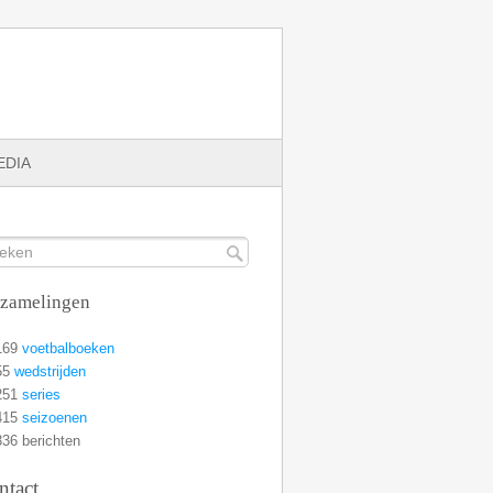
EDIA
rzamelingen
169
voetbalboeken
55
wedstrijden
251
series
415
seizoenen
36 berichten
ntact