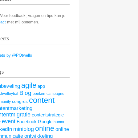
Voor feedback, vragen en tips kan je
tact
met mij opnemen.
eets
ets by @POtwello
gs
agile
nbeveling
app
Blog
hvolleybal
boeken
campagne
content
congres
munity
ntentmarketing
ntentmigratie
contentstrategie
event
Facebook
Google
w
humor
online
kedIn
miniblog
online
mmunicatie
ontwikkeling