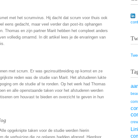
smet met het scrumvirus. Hij dacht dat scrum voor thuis ook
con
wel eens gedacht, maar veel verder dan post-its ophangen
en. Thomas en zijn partner Marit hebben het compleet anders
en volledig omarmd. In dit artikel lees je de ervaringen van
Tw
is.
Twe
Ta
nnen met scrum. Er was gezinsuitbreiding op komst en ze
rijkste reden was de studie van Marit. Het afstuderen lukte
e poging om de studie af te ronden. Op het werk had Thomas
aa
en en alle openstaande taken voor het afstuderen werden
beac
iseren om houvast te bieden en overzicht te geven in hun
com
co
co
log
cre
Lin
Alle opgeknipte taken voor de studie werden hierin
co
 de verhuizing die ze onlangs hadden afgrond. Hierdoor