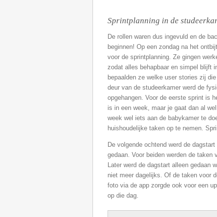
Sprintplanning in de studeerka
De rollen waren dus ingevuld en de back
beginnen! Op een zondag na het ontbij
voor de sprintplanning. Ze gingen wer
zodat alles behapbaar en simpel blijft
bepaalden ze welke user stories zij d
deur van de studeerkamer werd de fysie
opgehangen. Voor de eerste sprint is he
is in een week, maar je gaat dan al wel 
week wel iets aan de babykamer te doe
huishoudelijke taken op te nemen. Sprin
De volgende ochtend werd de dagstart 
gedaan. Voor beiden werden de taken v
Later werd de dagstart alleen gedaan 
niet meer dagelijks. Of de taken voor
foto via de app zorgde ook voor een u
op die dag.