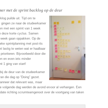
mer met de sprint backlog op de deur
log puilde uit. Tijd om te
t gingen ze naar de studeerkamer
ken met een sprint van 1 week
 in deze korte cyclus. Samen
ie week gaan oppakken. Op de
ke sprintplanning met post-its
t lastig te weten wat er haalbaar
prioriteren. Bijvoorbeeld door die
n en even iets minder
t 1 ging van start!
bij de deur van de studeerkamer
an die dag op “Doing” gezet.
wanneer dat relevant was, maar
 de volgende dag werden de avond ervoor al verhangen. Een
pdate richting scrumteamgenoot over de voortgang van taken