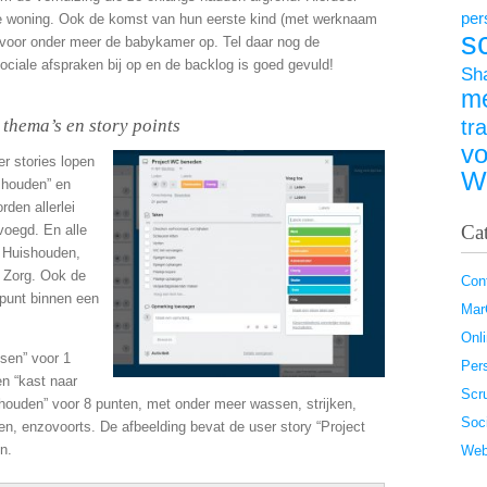
per
we woning. Ook de komst van hun eerste kind (met werknaam
s
s voor onder meer de babykamer op. Tel daar nog de
ociale afspraken bij op en de backlog is goed gevuld!
Sh
m
 thema’s en story points
tr
vo
er stories lopen
W
shouden” en
den allerlei
Ca
voegd. En alle
, Huishouden,
f Zorg. Ook de
Con
 punt binnen een
Ma
Onl
ssen” voor 1
Pers
en “kast naar
Scr
shouden” voor 8 punten, met onder meer wassen, strijken,
Soc
n, enzovoorts. De afbeelding bevat de user story “Project
n.
Web