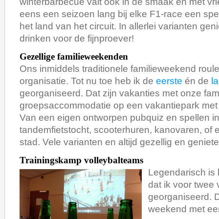
winterbarbecue valt ook in de smaak en met v
eens een seizoen lang bij elke F1-race een speci
het land van het circuit. In allerlei varianten ge
drinken voor de fijnproever!
Gezellige familieweekenden
Ons inmiddels traditionele familieweekend roul
organisatie. Tot nu toe heb ik de
eerste
én de
l
georganiseerd. Dat zijn vakanties met onze fami
groepsaccommodatie op een vakantiepark met all
Van een eigen ontworpen pubquiz en spellen in 
tandemfietstocht, scooterhuren, kanovaren, of 
stad. Vele varianten en altijd gezellig en geniete
Trainingskamp volleybalteams
Legendarisch is 
dat ik voor twee
georganiseerd. 
weekend met een