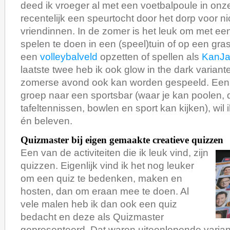
deed ik vroeger al met een voetbalpoule in onz
recentelijk een speurtocht door het dorp voor ni
vriendinnen. In de zomer is het leuk om met ee
spelen te doen in een (speel)tuin of op een gra
een
volleybalveld
opzetten of spellen als
KanJ
laatste twee heb ik ook glow in the dark varian
zomerse avond ook kan worden gespeeld. Een
groep naar een sportsbar (waar je kan poolen, 
tafeltennissen, bowlen en sport kan kijken), wil
én beleven.
Quizmaster bij eigen gemaakte creatieve quizzen
Een van de activiteiten die ik leuk vind, zijn
quizzen. Eigenlijk vind ik het nog leuker
om een quiz te bedenken, maken en
hosten, dan om eraan mee te doen. Al
vele malen heb ik dan ook een quiz
bedacht en deze als Quizmaster
gepresenteerd. Dat waren uiteenlopende varia