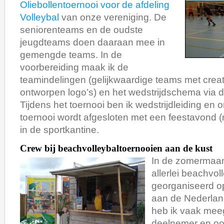
Oliebollentoernooi voor de afdeling
Volleybal
van onze vereniging. De
seniorenteams en de oudste
jeugdteams doen daaraan mee in
gemengde teams. In de
voorbereiding maak ik de
teamindelingen (gelijkwaardige teams met cre
ontworpen logo’s) en het wedstrijdschema via d
Tijdens het toernooi ben ik wedstrijdleiding en 
toernooi wordt afgesloten met een feestavond (
in de sportkantine.
Crew bij beachvolleybaltoernooien aan de kust
In de zomermaa
allerlei beachvol
georganiseerd o
aan de Nederlan
heb ik vaak mee
deelnemer en oo