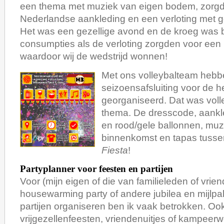
een thema met muziek van eigen bodem, zorg
Nederlandse aankleding en een verloting met g
Het was een gezellige avond en de kroeg was 
consumpties als de verloting zorgden voor een
waardoor wij de wedstrijd wonnen!
Met ons volleybalteam heb
seizoensafsluiting voor de h
georganiseerd. Dat was voll
thema. De dresscode, aankl
en rood/gele ballonnen, muzi
binnenkomst en tapas tusse
Fiesta
!
Partyplanner voor feesten en partijen
Voor (mijn eigen of die van familieleden of vrie
housewarming party of andere jubilea en mijlpal
partijen organiseren ben ik vaak betrokken. Ook
vrijgezellenfeesten, vriendenuitjes of kampeer