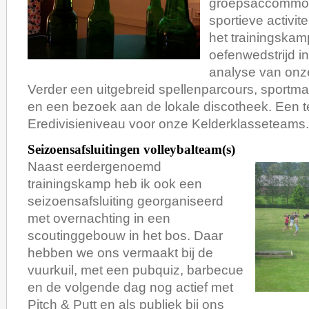
groepsaccommoda
sportieve activit
het trainingska
oefenwedstrijd in
analyse van onze
Verder een uitgebreid spellenparcours, sportm
en een bezoek aan de lokale discotheek. Een t
Eredivisieniveau voor onze Kelderklasseteams.
Seizoensafsluitingen volleybalteam(s)
Naast eerdergenoemd
trainingskamp heb ik ook een
seizoensafsluiting georganiseerd
met overnachting in een
scoutinggebouw in het bos. Daar
hebben we ons vermaakt bij de
vuurkuil, met een pubquiz, barbecue
en de volgende dag nog actief met
Pitch & Putt en als publiek bij ons