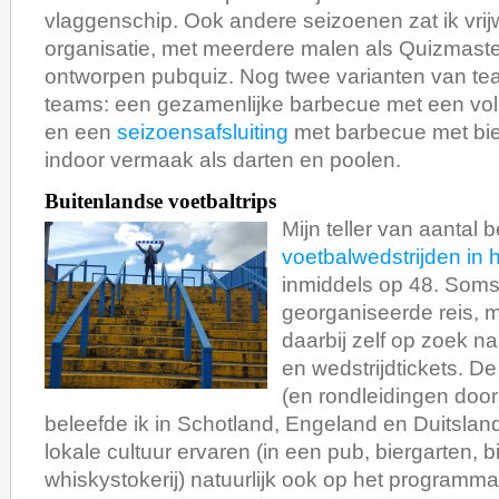
vlaggenschip. Ook andere seizoenen zat ik vrijwe
organisatie, met meerdere malen als Quizmast
ontworpen pubquiz. Nog twee varianten van te
teams: een gezamenlijke barbecue met een voll
en een
seizoensafsluiting
met barbecue met bier
indoor vermaak als darten en poolen.
Buitenlandse voetbaltrips
Mijn teller van aantal 
voetbalwedstrijden in 
inmiddels op 48. Soms
georganiseerde reis, m
daarbij zelf op zoek na
en wedstrijdtickets. D
(en rondleidingen door
beleefde ik in Schotland, Engeland en Duitsland
lokale cultuur ervaren (in een pub, biergarten, b
whiskystokerij) natuurlijk ook op het programma