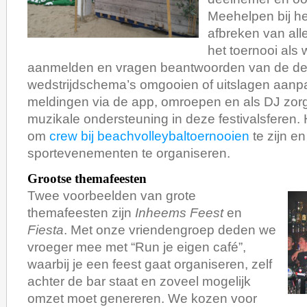
Meehelpen bij h
afbreken van all
het toernooi als 
aanmelden en vragen beantwoorden van de de
wedstrijdschema’s omgooien of uitslagen aanpa
meldingen via de app, omroepen en als DJ zo
muzikale ondersteuning in deze festivalsferen.
om
crew bij beachvolleybaltoernooien
te zijn e
sportevenementen te organiseren.
Grootse themafeesten
Twee voorbeelden van grote
themafeesten zijn
Inheems Feest
en
Fiesta
. Met onze vriendengroep deden we
vroeger mee met “Run je eigen café”,
waarbij je een feest gaat organiseren, zelf
achter de bar staat en zoveel mogelijk
omzet moet genereren. We kozen voor