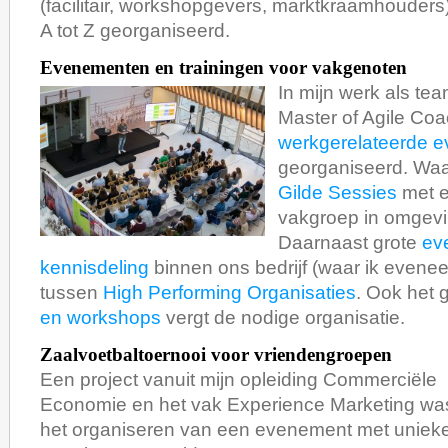
(facilitair, workshopgevers, marktkraamhouders)
A tot Z georganiseerd.
Evenementen en trainingen voor vakgenoten
In mijn werk als t
Master of Agile Coac
werkgerelateerde 
georganiseerd. Wa
Gilde Sessies
met e
vakgroep in omgevi
Daarnaast grote
ev
kennisdeling
binnen ons bedrijf (waar ik evene
tussen
High Performing Organisaties
. Ook het
en workshops
vergt de nodige organisatie.
Zaalvoetbaltoernooi voor vriendengroepen
Een project vanuit mijn opleiding Commerciële
Economie en het vak Experience Marketing wa
het organiseren van een evenement met uniek