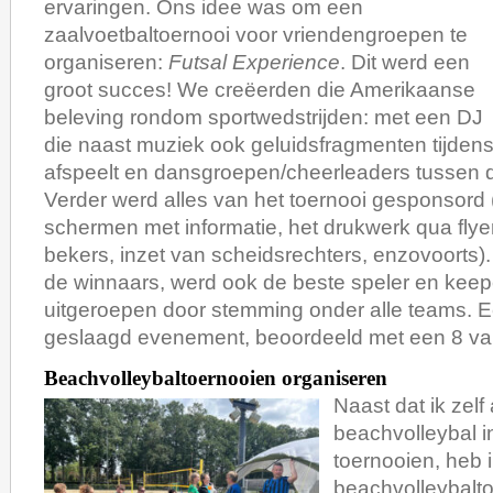
ervaringen. Ons idee was om een
zaalvoetbaltoernooi voor vriendengroepen te
organiseren:
Futsal Experience
. Dit werd een
groot succes! We creëerden die Amerikaanse
beleving rondom sportwedstrijden: met een DJ
die naast muziek ook geluidsfragmenten tijdens
afspeelt en dansgroepen/cheerleaders tussen d
Verder werd alles van het toernooi gesponsord 
schermen met informatie, het drukwerk qua flye
bekers, inzet van scheidsrechters, enzovoorts).
de winnaars, werd ook de beste speler en keep
uitgeroepen door stemming onder alle teams. 
geslaagd evenement, beoordeeld met een 8 van
Beachvolleybaltoernooien organiseren
Naast dat ik zelf 
beachvolleybal i
toernooien, heb 
beachvolleybalt