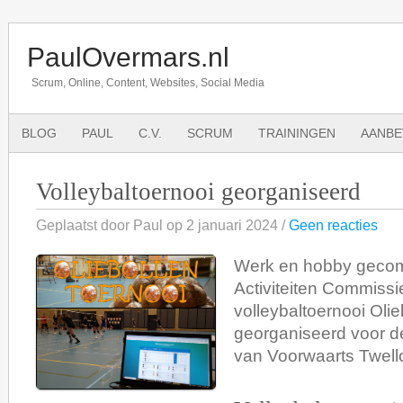
PaulOvermars.nl
Scrum, Online, Content, Websites, Social Media
BLOG
PAUL
C.V.
SCRUM
TRAININGEN
AANBE
Volleybaltoernooi georganiseerd
Geplaatst door Paul op 2 januari 2024 /
Geen reacties
Werk en hobby gecom
Activiteiten Commissi
volleybaltoernooi Olie
georganiseerd voor de
van Voorwaarts Twell