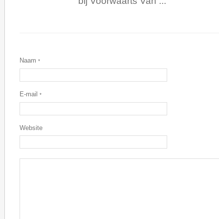
bij Voorwaarts Van ...
Naam
*
E-mail
*
Website