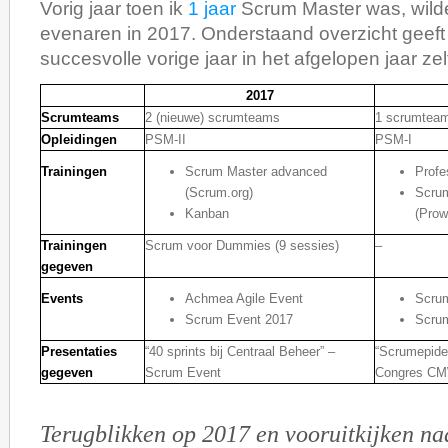
Vorig jaar toen ik
1 jaar
Scrum Master was, wild
evenaren in 2017. Onderstaand overzicht geeft
succesvolle vorige jaar in het afgelopen jaar zelf
2017
Scrumteams
2 (nieuwe) scrumteams
1 scrumtea
Opleidingen
PSM-II
PSM-I
Trainingen
Scrum Master advanced
Profe
(Scrum.org)
Scru
Kanban
(Prow
Trainingen
Scrum voor Dummies (9 sessies)
–
gegeven
Events
Achmea Agile Event
Scru
Scrum Event 2017
Scru
Presentaties
“40 sprints bij Centraal Beheer” –
“Scrumepidem
gegeven
Scrum Event
Congres C
Terugblikken op 2017 en vooruitkijken na