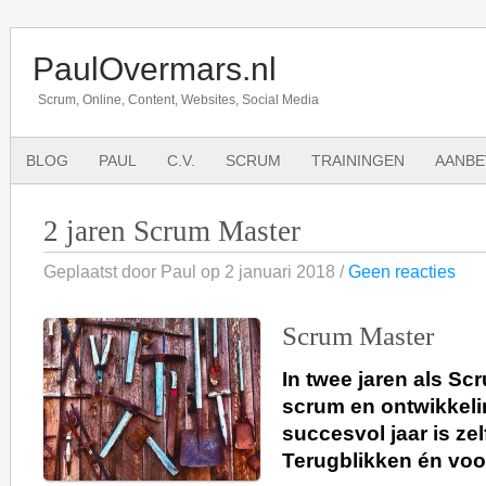
PaulOvermars.nl
Scrum, Online, Content, Websites, Social Media
BLOG
PAUL
C.V.
SCRUM
TRAININGEN
AANBE
2 jaren Scrum Master
Geplaatst door Paul op 2 januari 2018 /
Geen reacties
Scrum Master
In twee jaren als Sc
scrum en ontwikkeli
succesvol jaar is zel
Terugblikken én voor