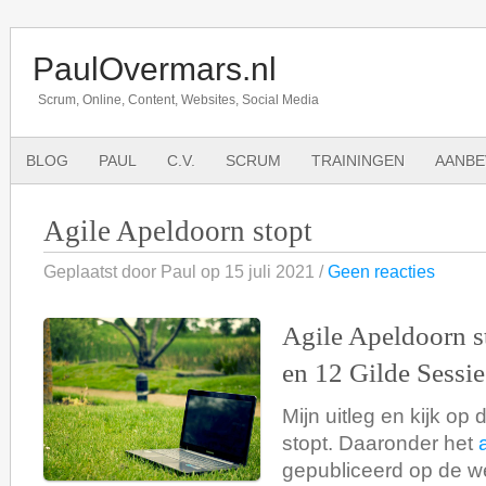
PaulOvermars.nl
Scrum, Online, Content, Websites, Social Media
BLOG
PAUL
C.V.
SCRUM
TRAININGEN
AANBE
Agile Apeldoorn stopt
Geplaatst door Paul op 15 juli 2021 /
Geen reacties
Agile Apeldoorn st
en 12 Gilde Sessie
Mijn uitleg en kijk op
stopt. Daaronder het
gepubliceerd op de we