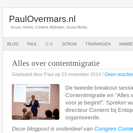
PaulOvermars.nl
Scrum, Online, Content, Websites, Social Media
BLOG
PAUL
C.V.
SCRUM
TRAININGEN
AANBE
Alles over contentmigratie
Geplaatst door Paul op 23 november 2014 /
Geen reactie
De tweede breakout sessi
Contentmigratie en “Alles 
voor je begint!”. Spreker 
directeur Content bij Ento
organiseerde.
Deze blogpost is onderdeel van
Congres Conte