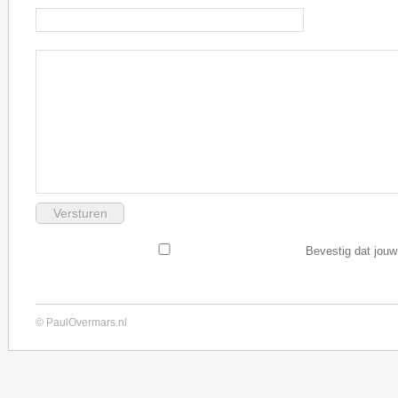
Bevestig dat jouw
© PaulOvermars.nl