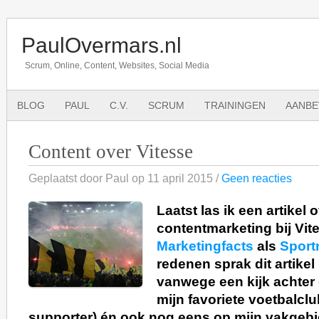
PaulOvermars.nl
Scrum, Online, Content, Websites, Social Media
BLOG
PAUL
C.V.
SCRUM
TRAININGEN
AANBE
Content over Vitesse
Geplaatst door Paul op 11 april 2015 /
Geen reacties
Laatst las ik een artikel 
contentmarketing bij Vit
Marketingfacts
als
Sport
redenen sprak dit artikel
vanwege een kijk achter
mijn favoriete voetbalclu
supporter) én ook nog eens op mijn vakgebi