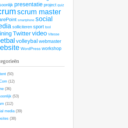
presentatie
soonlijk
project
quiz
crum
scrum master
social
arePoint
smartphone
edia
sport
solliciteren
tool
video
Twitter
aining
Vitesse
etbal
volleybal
webmaster
ebsite
workshop
WordPress
tegorieën
tent
(50)
rCom
(12)
ine
(36)
oonlijk
(53)
um
(112)
ial media
(39)
sites
(38)