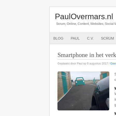
PaulOvermars.nl
Scrum, Online, Content, Websites, Social 
BLOG
PAUL
C.V.
SCRUM
Smartphone in het verk
Geplaatst door Paul op 8 augustus 2017 /
Geen
s