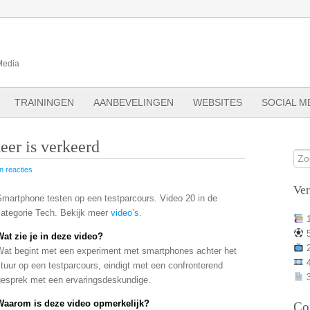
Media
TRAININGEN
AANBEVELINGEN
WEBSITES
SOCIAL M
eer is verkeerd
 reacties
Ve
Smartphone testen op een testparcours. Video 20 in de
categorie Tech. Bekijk meer
video’s.
Wat zie je in deze video?
Wat begint met een experiment met smartphones achter het
tuur op een testparcours, eindigt met een confronterend
3
gesprek met een ervaringsdeskundige.
Waarom is deze video opmerkelijk?
Co