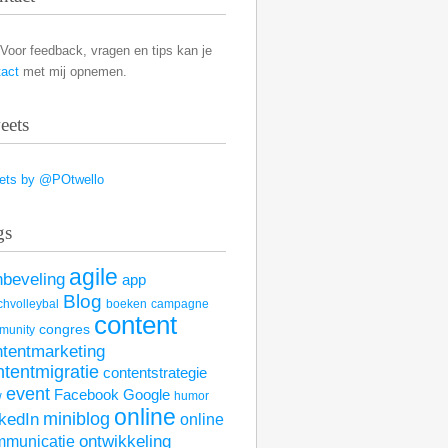
Voor feedback, vragen en tips kan je
tact
met mij opnemen.
eets
ets by @POtwello
gs
agile
nbeveling
app
Blog
hvolleybal
boeken
campagne
content
congres
munity
ntentmarketing
ntentmigratie
contentstrategie
event
Facebook
Google
w
humor
online
kedIn
miniblog
online
mmunicatie
ontwikkeling