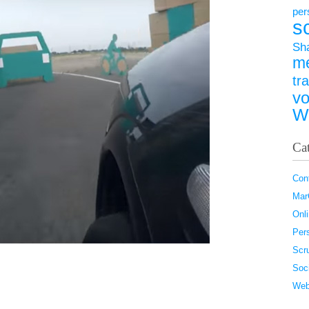
per
s
Sh
m
tr
vo
W
Ca
Con
Ma
Onl
Pers
Scr
Soc
Web