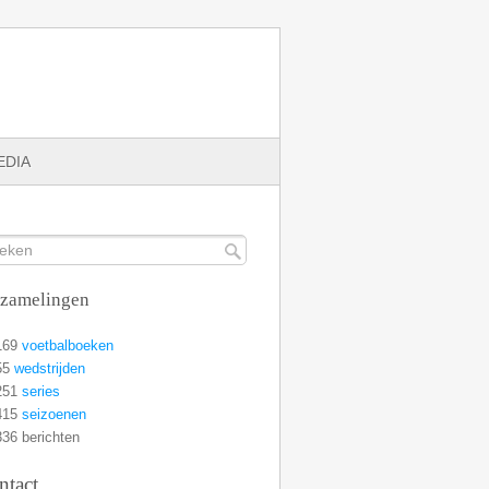
EDIA
rzamelingen
169
voetbalboeken
55
wedstrijden
251
series
415
seizoenen
36 berichten
ntact