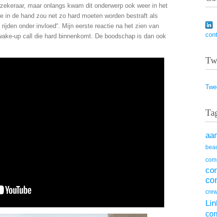
zekeraar, maar onlangs kwam dit onderwerp ook weer in het
e in de hand zou net zo hard moeten worden bestraft als
ijden onder invloed“. Mijn eerste reactie na het zien van
con
wake-up call die hard binnenkomt. De boodschap is dan ook
Tw
Twe
Ta
aa
beac
com
co
co
cre
Lin
co