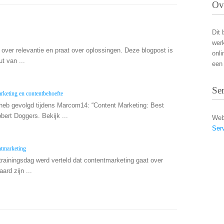
Ov
Dit 
wer
 over relevantie en praat over oplossingen. Deze blogpost is
onli
t van ...
een 
Se
keting en contentbehoefte
 heb gevolgd tijdens Marcom14: “Content Marketing: Best
bert Doggers. Bekijk ...
Web
Ser
ntmarketing
trainingsdag werd verteld dat contentmarketing gaat over
ard zijn ...