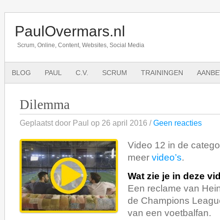
PaulOvermars.nl
Scrum, Online, Content, Websites, Social Media
BLOG
PAUL
C.V.
SCRUM
TRAININGEN
AANBE
Dilemma
Geplaatst door Paul op 26 april 2016 /
Geen reacties
Video 12 in de categor
meer
video’s
.
Wat zie je in deze v
Een reclame van Hei
de Champions Leagu
van een voetbalfan.