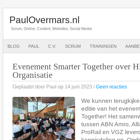
PaulOvermars.nl
Scrum, Online, Content, Websites, Social Media
BLOG
PAUL
C.V.
SCRUM
TRAININGEN
AANBE
Evenement Smarter Together over H
Organisatie
Geplaatst door Paul op 14 juni 2023 /
Geen reacties
We kunnen terugkijk
editie van het evene
Together! Het samen
tussen ABN Amro, Alli
ProRail en VGZ leverd
kennisdeling op. Ond