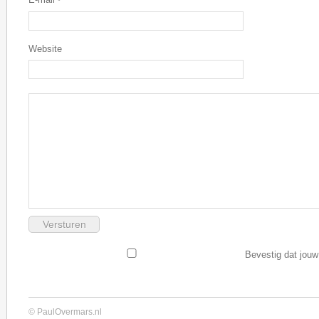
*
Website
Bevestig dat jouw
© PaulOvermars.nl