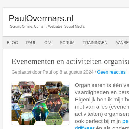
PaulOvermars.nl
Scrum, Online, Content, Websites, Social Media
BLOG
PAUL
C.V.
SCRUM
TRAININGEN
AANBE
Evenementen en activiteiten organis
Geplaatst door Paul op 8 augustus 2024 /
Geen reacties
Organiseren is één va
vaardigheden en perso
Eigenlijk ben ik mijn h
met van alles (evene
activiteiten) organise
ook perfect bij mijn
pe
drijfveer
én als onder