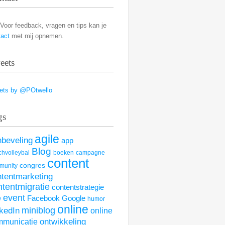
Voor feedback, vragen en tips kan je
tact
met mij opnemen.
eets
ets by @POtwello
gs
agile
nbeveling
app
Blog
hvolleybal
boeken
campagne
content
congres
munity
ntentmarketing
ntentmigratie
contentstrategie
event
Facebook
Google
w
humor
online
kedIn
miniblog
online
mmunicatie
ontwikkeling