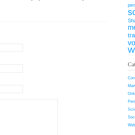
per
s
Sh
m
tr
vo
W
Ca
Con
Ma
Onl
Pers
Scr
Soc
Web