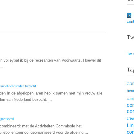
con
Tw
Twe
n volleybal ik bij de recreanten van Voorwaarts. Hoewel dit
...
Ta
aa
inciehoofdsteden bezocht
beac
den In de afgelopen jaren heb ik samen met mijn vrouw alle
com
den van Nederland bezocht. ...
co
co
cre
rganiseerd
Lin
ombineerd: met de Activiteiten Commissie het
co
Oliebollentoernooi georganiseerd voor de afdeling ...