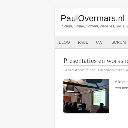
PaulOvermars.nl
Scrum, Online, Content, Websites, Social 
BLOG
PAUL
C.V.
SCRUM
Presentaties en worksh
Geplaatst door Paul op 14 december 2013 /
Ge
Alle pr
een ove