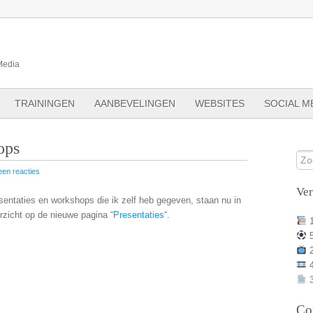
Media
TRAININGEN
AANBEVELINGEN
WEBSITES
SOCIAL M
ops
en reacties
Ve
esentaties en workshops die ik zelf heb gegeven, staan nu in
rzicht op de nieuwe pagina “
Presentaties
“.
3
Co