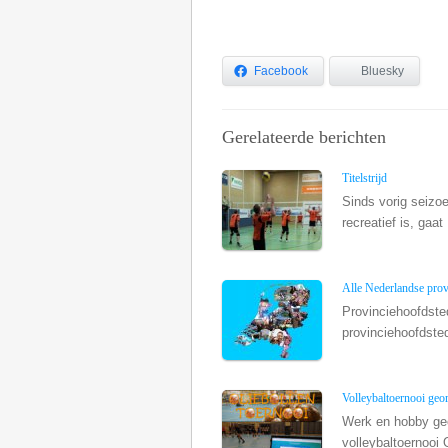
Facebook
Bluesky
Gerelateerde berichten
Titelstrijd
Sinds vorig seizoe
recreatief is, gaat 
Alle Nederlandse prov
Provinciehoofdste
provinciehoofdste
Volleybaltoernooi geo
Werk en hobby gec
volleybaltoernooi 