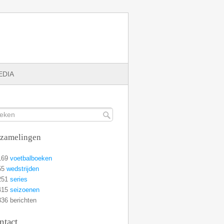
EDIA
rzamelingen
169
voetbalboeken
55
wedstrijden
251
series
415
seizoenen
36 berichten
ntact