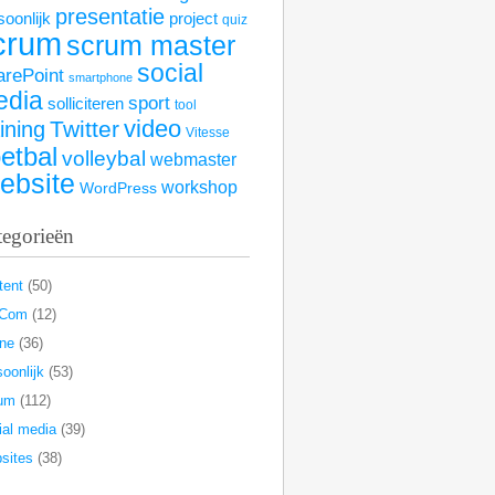
presentatie
soonlijk
project
quiz
crum
scrum master
social
arePoint
smartphone
edia
sport
solliciteren
tool
video
Twitter
aining
Vitesse
etbal
volleybal
webmaster
ebsite
workshop
WordPress
tegorieën
tent
(50)
rCom
(12)
ine
(36)
oonlijk
(53)
um
(112)
ial media
(39)
sites
(38)