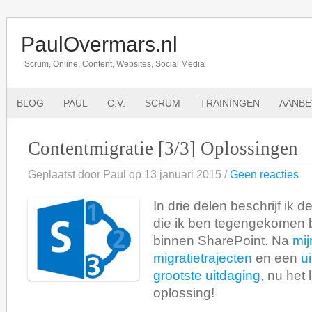
PaulOvermars.nl
Scrum, Online, Content, Websites, Social Media
BLOG
PAUL
C.V.
SCRUM
TRAININGEN
AANBE
Contentmigratie [3/3] Oplossingen
Geplaatst door Paul op 13 januari 2015 /
Geen reacties
In drie delen beschrijf ik d
die ik ben tegengekomen b
binnen SharePoint. Na
mij
migratietrajecten
en een
ui
grootste uitdaging
, nu het
oplossing!