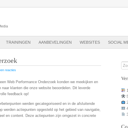
Media
TRAININGEN
AANBEVELINGEN
WEBSITES
SOCIAL M
erzoek
en reacties
Ve
 een Web Performance Onderzoek konden we meekijken en
n naar klanten die onze website beoordelen. Dit leverde
olle feedback op!
rbeterpunten werden gecategoriseerd en in de afsluitende
p werden actiepunten opgesteld op het gebied van navigatie,
3
feel en content. Deze actiepunten zijn omgezet in concrete
Co