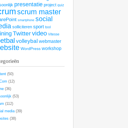
presentatie
soonlijk
project
quiz
crum
scrum master
social
arePoint
smartphone
edia
sport
solliciteren
tool
video
Twitter
aining
Vitesse
etbal
volleybal
webmaster
ebsite
workshop
WordPress
tegorieën
tent
(50)
rCom
(12)
ine
(36)
oonlijk
(53)
um
(112)
ial media
(39)
sites
(38)