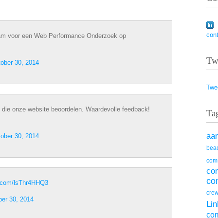
con
am voor een Web Performance Onderzoek op
Tw
ober 30, 2014
Twe
n die onze website beoordelen. Waardevolle feedback!
Ta
aa
ober 30, 2014
beac
com
co
co
er.com/lsThr4HHQ3
cre
ber 30, 2014
Lin
co