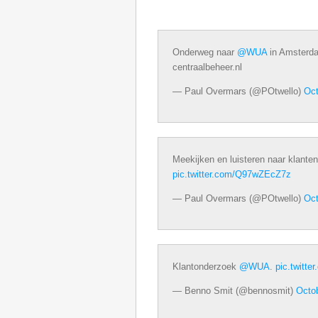
Onderweg naar
@WUA
in Amsterd
centraalbeheer.nl
— Paul Overmars (@POtwello)
Oct
Meekijken en luisteren naar klante
pic.twitter.com/Q97wZEcZ7z
— Paul Overmars (@POtwello)
Oct
Klantonderzoek
@WUA
.
pic.twitt
— Benno Smit (@bennosmit)
Octo