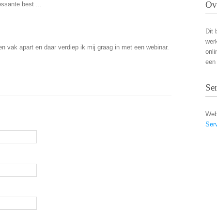
Ov
essante best ...
Dit 
wer
n vak apart en daar verdiep ik mij graag in met een webinar.
onli
een 
Se
Web
Ser