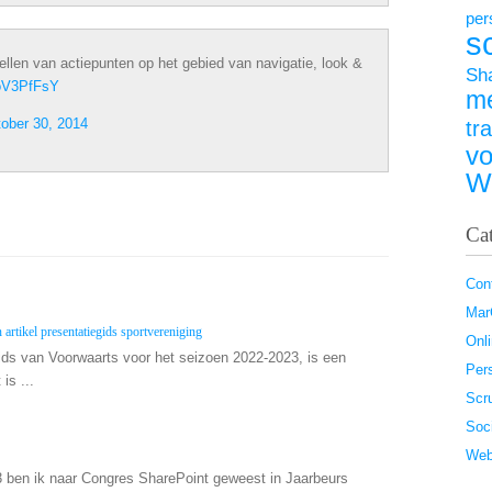
per
s
ellen van actiepunten op het gebied van navigatie, look &
Sh
DoV3PfFsY
m
ober 30, 2014
tr
vo
W
Ca
Con
Ma
 artikel presentatiegids sportvereniging
Onl
gids van Voorwaarts voor het seizoen 2022-2023, is een
Pers
is ...
Scr
Soc
Web
 ben ik naar Congres SharePoint geweest in Jaarbeurs