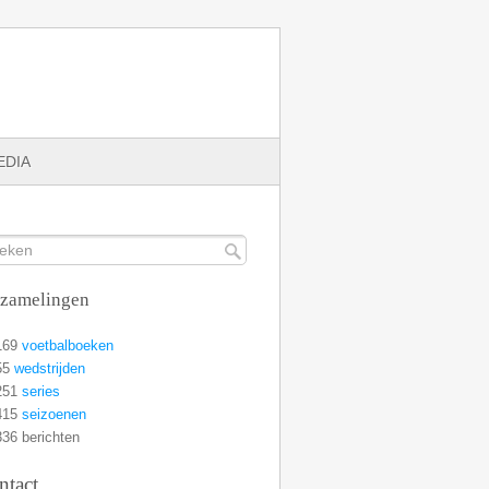
EDIA
rzamelingen
169
voetbalboeken
55
wedstrijden
251
series
415
seizoenen
36 berichten
ntact