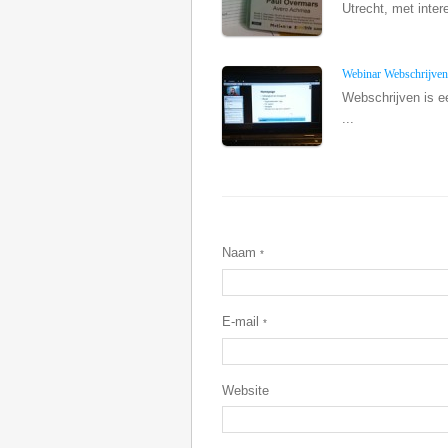
Utrecht, met inter
Webinar Webschrijven
Webschrijven is ee
...
Naam
*
E-mail
*
Website