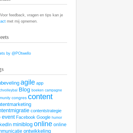
Voor feedback, vragen en tips kan je
tact
met mij opnemen.
eets
ets by @POtwello
gs
agile
nbeveling
app
Blog
hvolleybal
boeken
campagne
content
congres
munity
ntentmarketing
ntentmigratie
contentstrategie
event
Facebook
Google
w
humor
online
kedIn
miniblog
online
mmunicatie
ontwikkeling