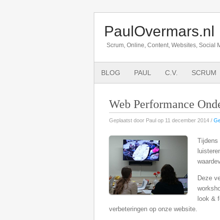
PaulOvermars.nl
Scrum, Online, Content, Websites, Social 
BLOG
PAUL
C.V.
SCRUM
Web Performance Ond
Geplaatst door Paul op 11 december 2014 /
Ge
Tijdens
luistere
waardev
Deze ve
worksho
look & 
verbeteringen op onze website.