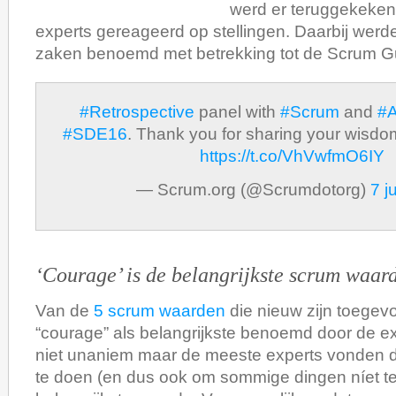
werd er teruggekeken
experts gereageerd op stellingen. Daarbij werd
zaken benoemd met betrekking tot de Scrum G
#Retrospective
panel with
#Scrum
and
#A
#SDE16
. Thank you for sharing your wisdo
https://t.co/VhVwfmO6IY
— Scrum.org (@Scrumdotorg)
7 j
‘Courage’ is de belangrijkste scrum waar
Van de
5 scrum waarden
die nieuw zijn toegev
“courage” als belangrijkste benoemd door de ex
niet unaniem maar de meeste experts vonden
te doen (en dus ook om sommige dingen níet t