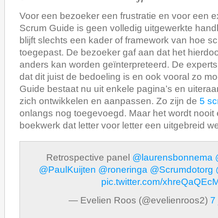
Voor een bezoeker een frustratie en voor een ex
Scrum Guide is geen volledig uitgewerkte handl
blijft slechts een kader of framework van hoe 
toegepast. De bezoeker gaf aan dat het hierdo
anders kan worden geïnterpreteerd. De experts
dat dit juist de bedoeling is en ook vooral zo m
Guide bestaat nu uit enkele pagina’s en uiteraar
zich ontwikkelen en aanpassen. Zo zijn de
5 s
onlangs nog toegevoegd. Maar het wordt nooit 
boekwerk dat letter voor letter een uitgebreid we
Retrospective panel
@laurensbonnema
@PaulKuijten
@roneringa
@Scrumdotorg
pic.twitter.com/xhreQaQEc
— Evelien Roos (@evelienroos2)
7 