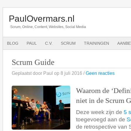
PaulOvermars.nl
Scrum, Online, Content, Websites, Social Media
BLOG
PAUL
C.V.
SCRUM
TRAININGEN
AANBE
Scrum Guide
Geplaatst door Paul op 8 juli 2016 /
Geen reacties
Waarom de ‘Defini
niet in de Scrum G
Deze week zijn de
5 
toegevoegd aan de
S
de retrospective van