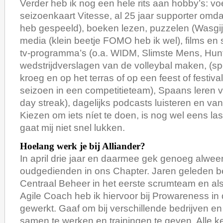
Verder heb ik nog een hele rits aan hobby’s: voe
seizoenkaart Vitesse, al 25 jaar supporter omdat
heb gespeeld), boeken lezen, puzzelen (Wasgij
media (klein beetje FOMO heb ik wel), films en 
tv-programma’s (o.a. WIDM, Slimste Mens, Hunt
wedstrijdverslagen van de volleybal maken, (sp
kroeg en op het terras of op een feest of festival
seizoen in een competitieteam), Spaans leren v
day streak), dagelijks podcasts luisteren en van
Kiezen om iets níet te doen, is nog wel eens las
gaat mij niet snel lukken.
Hoelang werk je bij Alliander?
In april drie jaar en daarmee gek genoeg alwee
oudgedienden in ons Chapter. Jaren geleden b
Centraal Beheer in het eerste scrumteam en al
Agile Coach heb ik hiervoor bij Prowareness in
gewerkt. Gaaf om bij verschillende bedrijven en 
samen te werken en trainingen te geven. Alle k