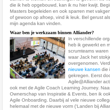
die ik heb opgebouwd, kan ik nu hier kwijt. B
Masters begeleiden en ook sparren met vakgeno
of gewoon op afroep, vind ik leuk. Bel gerust al
mijn agenda kan vinden.
Waar ben je werkzaam binnen Alliander?
In verschillende or
heb ik gewerkt en mi
scrumteams waren 
waar Jack het stokj
overgenomen. Verder
nieuwe kansen
die 
gekregen. Eerst do
Agile@Alliander acti
ook met de Agile Coach Learning Journey. Naas
Ownerschap van Inspiratie & Events, ben ik ook
Agile Onboarding. Daarbij al vele nieuwe colle
helemaal met de nieuwe vorm (‘Landen bij Allia