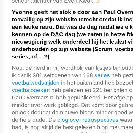
scheurkalender van Evert Kwok.
Yvonne geeft het stokje door aan Paul Over
toevallig op zijn website terecht omdat ik ins
een leuke retro. Dat was de dag nadat we el
kennen op de DAC dag (we zaten in hetzelfde
nieuwsgierig welk onderdeel hij het leukst v
onderhouden op zijn website (Scrum, voetbal
series, of….?).
Nou, de nerd in mij wordt blij van lijstjes bijho
ik dat ik 301 seizoenen van 168
series
heb gezi
voetbalwedstrijden
in het buitenland heb bezoc
voetbalboeken
heb gelezen en 321 berichten o
PaulOvermars.nl heb gepubliceerd. Het afgelop
minder over werk geblogd. Dat komt door gebrek a
en ook doordat de nieuwe blogs minder goed 
de hele oude. De
blog over retrospectives
waar 
had, is nog altijd de best gelezen blog met me