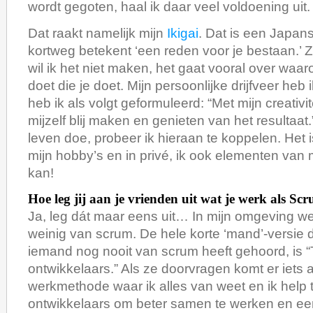
wordt gegoten, haal ik daar veel voldoening uit.
Dat raakt namelijk mijn
Ikigai
. Dat is een Japan
kortweg betekent ‘een reden voor je bestaan.’ 
wil ik het niet maken, het gaat vooral over waa
doet die je doet. Mijn persoonlijke drijfveer heb
heb ik als volgt geformuleerd: “Met mijn creativi
mijzelf blij maken en genieten van het resultaat.”
leven doe, probeer ik hieraan te koppelen. Het is
mijn hobby’s en in privé, ik ook elementen van m
kan!
Hoe leg jij aan je vrienden uit wat je werk als S
Ja, leg dát maar eens uit… In mijn omgeving 
weinig van scrum. De hele korte ‘mand’-versie di
iemand nog nooit van scrum heeft gehoord, is
ontwikkelaars.” Als ze doorvragen komt er iets 
werkmethode waar ik alles van weet en ik help
ontwikkelaars om beter samen te werken en ee