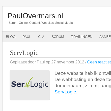
PaulOvermars.nl
Scrum, Online, Content, Websites, Social Media
BLOG
PAUL
C.V.
SCRUM
TRAININGEN
AANBE
ServLogic
Geplaatst door Paul op 27 november 2012 /
Geen reactie
Deze website heb ik ontwi
De webhosting en deze to
domeinnaam, zijn mij aan
ServLogic
.