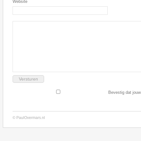
Website
Bevestig dat jouw
© PaulOvermars.nl