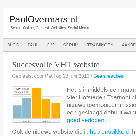
PaulOvermars.nl
Scrum, Online, Content, Websites, Social Media
BLOG
PAUL
C.V.
SCRUM
TRAININGEN
AANBE
Succesvolle VHT website
Geplaatst door Paul op 23 juni 2013 /
Geen reacties
Het is inmiddels een maan
Vier Hofsteden Toernooi p
nieuwe toernooicommissie 
een geslaagd debuut want 
goed verlopen
.
Ook de nieuwe website die ik
heb ontwikkeld
, 